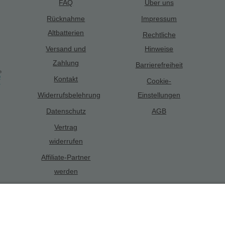
FAQ
Über uns
Rücknahme
Impressum
Altbatterien
Rechtliche
Versand und
Hinweise
Zahlung
Barrierefreiheit
Kontakt
Cookie-
Widerrufsbelehrung
Einstellungen
Datenschutz
AGB
Vertrag
widerrufen
Affiliate-Partner
werden