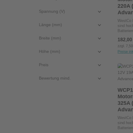
Einbaupo
220A 
Lagen ins
Spannung (V)
Adva
WestCo M
Länge (mm)
sind hoc
Batterien
für Moto
Breite (mm)
Regulärer
182,00
Elektroly
gebunden
zzgl. 7,5
Innenwid
Höhe (mm)
Preise in
herkömml
ermöglic
Preis
Zuverläs
Pro
Davidson
Nachfüll
Bewertung mind.
erforderl
Robuste 
WCP1
Leistung
Motorrad
längere S
Einbaupo
325A 
Lagen ins
Adva
WestCo M
sind hoc
Batterien
für Moto