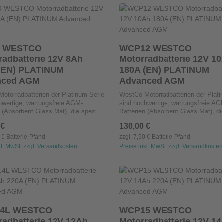
dukt Anzahl: Gib den gewünschten Wert ei
Produkt Anzahl: G
Stck
Stck
 WESTCO
WCP12 WESTCO
batterie 12V 8Ah
Motorradbatterie 12V 10Ah
(EN) PLATINUM
180A (EN) PLATINUM
nced AGM
Advanced AGM
otorradbatterien der Platinum-Serie
WestCo Motorradbatterien der Plati
hwertige, wartungsfreie AGM-
sind hochwertige, wartungsfreie AG
 (Absorbent Glass Mat), die speziell
Batterien (Absorbent Glass Mat), di
rräder entwickelt wurden. Das
für Motorräder entwickelt wurden. D
 Preis:
 €
Regulärer Preis:
130,00 €
t wird in einem Glasfaservlies
Elektrolyt wird in einem Glasfaservl
, was zu einem niedrigeren
gebunden, was zu einem niedrigere
0 € Batterie-Pfand
zzgl. 7,50 € Batterie-Pfand
erstand im Vergleich zu
Innenwiderstand im Vergleich zu
kl. MwSt. zzgl. Versandkosten
Preise inkl. MwSt. zzgl. Versandkoste
ichen Nass-Batterien führt. Dies
herkömmlichen Nass-Batterien führt
ht eine hohe Startkraft und
ermöglicht eine hohe Startkraft und
sigkeit, insbesondere für Harley-
Zuverlässigkeit, insbesondere für H
dukt Anzahl: Gib den gewünschten Wert ei
Produkt Anzahl: G
Stck
Stck
-Modelle. Wartungsfrei: Kein
Davidson-Modelle. Wartungsfrei: Ke
en von Flüssigkeiten
Nachfüllen von Flüssigkeiten
ich.Vibrations- und Hitzebeständig:
erforderlich.Vibrations- und Hitzebe
Konstruktion für langlebige
Robuste Konstruktion für langlebige
4L WESTCO
WCP15 WESTCO
.Minimale Selbstentladung: Ideal für
Leistung.Minimale Selbstentladung: 
batterie 12V 12Ah
Motorradbatterie 12V 14Ah
tandzeiten.Vielseitige
längere Standzeiten.Vielseitige