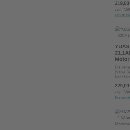
Regulärer
219,00
Aufsitzm
auslaufs
zzgl. 7,5
alle Lec
Preise in
Technolog
Pro
signifik
reduziert
signifik
Hochleis
dreimal 
YUAS
herkömml
21,1A
Vibratio
Motor
zuverläs
Die perm
(Valve R
Nachfüll
Aufladen.
Regulärer
229,00
Geländef
Skis.Ihr
zzgl. 7,5
nahezu a
Preise in
Kalzium-
signifik
reduziert
Pro
signifik
Hochleis
dreimal 