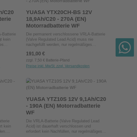
dreimal längere Lebensdauer als
herkömmliche BatterienDer hohe
ständig:
h/C20
YUASA YTX20CH-BS 12V
Vibrationswiderstand macht sie zu den
zuverlässigsten Batterien auf dem Markt
terie
18,9Ah/C20 - 270A (EN)
Ideal für
Motorradbatterie WF
edenen
-Batterie
Die permanent verschlossene VRLA-Batterie
t kein
(Valve Regulated Lead Acid) muss nie
es
nachgefüllt werden, nur regelmäßiges
ter,
Aufladen ist erforderlich. Perfekt für
Regulärer Preis:
191,00 €
er Jet-
Motorräder, Scooter, Geländefahrzeuge,
erhindert
Aufsitzmäher oder Jet-Skis.Die
zzgl. 7,50 € Batterie-Pfand
lei-
auslaufsichere Bauweise verhindert nahezu
n
Preise inkl. MwSt. zzgl. Versandkosten
tleistung
alle LeckagenDie moderne Blei-Kalzium-
n oder benutze die Schaltflächen um die A
ib den gewünschten Wert ein oder benutze 
Produkt Anzahl: Gib den gewünsc
toff
Technologie erhöht die Startleistung
Stck
atierung
signifikantEin Sulfatierungs-Hemmstoff
reduziert die schädliche Plattensulfatierung
 bis zu
signifikantDiese wartungsfreien
Hochleistungs-Batterien bieten eine bis zu
YUASA YTZ10S 12V 9,1Ah/C20
dreimal längere Lebensdauer als
- 190A (EN) Motorradbatterie
den
herkömmliche BatterienDer hohe
WF
Markt
Vibrationswiderstand macht sie zu den
zuverlässigsten Batterien auf dem Markt
tterie
Die VRLA-Batterie (Valve Regulated Lead
rt kein
Acid) ist dauerhaft verschlossen und
den.
erfordert kein Nachfüllen, nur regelmäßiges
Aufladen. Perfekt für Motorräder, Scooter,