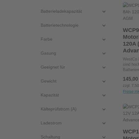
Pro
Batterieladekapazität
Batterietechnologie
WCP9
Motorrad
Farbe
120A 
Adva
Gasung
WestCo M
sind hoc
Geeignet für
Batterien
für Moto
Regulärer
145,00
Elektroly
Gewicht
gebunden
zzgl. 7,5
Innenwid
Preise in
Kapazität
herkömml
ermöglic
Zuverläs
Pro
Kälteprüfstrom (A)
Davidson
Nachfüll
erforderl
Ladestrom
Robuste 
WCP1
Leistung
Schaltung
Motorrad
längere S