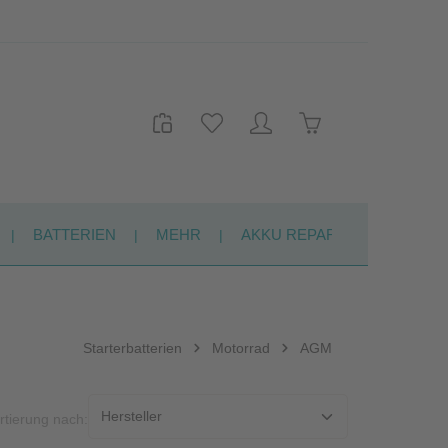
Warenkorb enthält 
BATTERIEN
MEHR
AKKU REPARATUR
KON
Starterbatterien
Motorrad
AGM
rtierung nach: