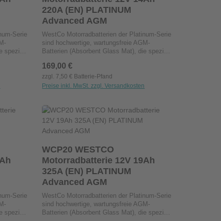
edenen
Einbaupositionen: Kann in verschiedenen
220A (EN) PLATINUM
Lagen installiert werden.
Advanced AGM
num-Serie
WestCo Motorradbatterien der Platinum-Serie
M-
sind hochwertige, wartungsfreie AGM-
e speziell
Batterien (Absorbent Glass Mat), die speziell
as
für Motorräder entwickelt wurden. Das
Regulärer Preis:
169,00 €
ies
Elektrolyt wird in einem Glasfaservlies
n
gebunden, was zu einem niedrigeren
zzgl. 7,50 € Batterie-Pfand
Innenwiderstand im Vergleich zu
n
Preise inkl. MwSt. zzgl. Versandkosten
. Dies
herkömmlichen Nass-Batterien führt. Dies
ermöglicht eine hohe Startkraft und
arley-
Zuverlässigkeit, insbesondere für Harley-
n oder benutze die Schaltflächen um die A
ib den gewünschten Wert ein oder benutze 
Produkt Anzahl: Gib den gewünsc
Stck
in
Davidson-Modelle. Wartungsfrei: Kein
Nachfüllen von Flüssigkeiten
ständig:
erforderlich.Vibrations- und Hitzebeständig:
Robuste Konstruktion für langlebige
WCP20 WESTCO
Ideal für
Leistung.Minimale Selbstentladung: Ideal für
Motorradbatterie 12V 19Ah
längere Standzeiten.Vielseitige
edenen
Einbaupositionen: Kann in verschiedenen
325A (EN) PLATINUM
Lagen installiert werden.
Advanced AGM
num-Serie
WestCo Motorradbatterien der Platinum-Serie
M-
sind hochwertige, wartungsfreie AGM-
e speziell
Batterien (Absorbent Glass Mat), die speziell
as
für Motorräder entwickelt wurden. Das