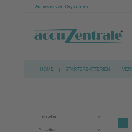
Anmelden
oder
Registrieren
Zum Hauptinhalt springen
Zur Suche springen
Zur Hauptnavigation springen
HOME
STARTERBATTERIEN
VER
Hersteller
1
Seite
Anschluss