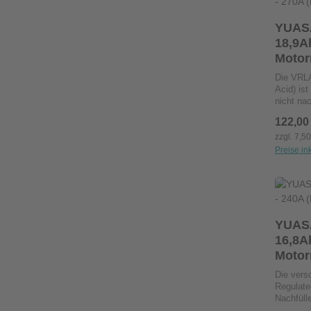
Nachfüll
erforderl
YUAS
Robuste 
18,9A
Leistung
Motor
längere S
Einbaupo
Die VRLA
Lagen ins
Acid) is
nicht na
Aufladen 
Regulärer
122,00
Motorräd
Aufsitzm
zzgl. 7,5
auslaufs
Preise in
alle Lec
Pro
Technolog
signifik
reduziert
signifik
Hochleis
YUAS
dreimal 
16,8A
herkömml
Motor
Vibratio
zuverläs
Die vers
Regulate
Nachfüll
für Moto