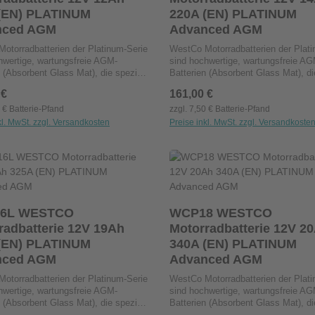
sitionen: Kann in verschiedenen
Einbaupositionen: Kann in verschi
(EN) PLATINUM
220A (EN) PLATINUM
talliert werden.
Lagen installiert werden.
nced AGM
Advanced AGM
otorradbatterien der Platinum-Serie
WestCo Motorradbatterien der Plati
hwertige, wartungsfreie AGM-
sind hochwertige, wartungsfreie AG
 (Absorbent Glass Mat), die speziell
Batterien (Absorbent Glass Mat), di
rräder entwickelt wurden. Das
für Motorräder entwickelt wurden. D
 Preis:
 €
Regulärer Preis:
161,00 €
t wird in einem Glasfaservlies
Elektrolyt wird in einem Glasfaservl
, was zu einem niedrigeren
gebunden, was zu einem niedrigere
0 € Batterie-Pfand
zzgl. 7,50 € Batterie-Pfand
erstand im Vergleich zu
Innenwiderstand im Vergleich zu
kl. MwSt. zzgl. Versandkosten
Preise inkl. MwSt. zzgl. Versandkoste
ichen Nass-Batterien führt. Dies
herkömmlichen Nass-Batterien führt
ht eine hohe Startkraft und
ermöglicht eine hohe Startkraft und
sigkeit, insbesondere für Harley-
Zuverlässigkeit, insbesondere für H
dukt Anzahl: Gib den gewünschten Wert ei
Produkt Anzahl: G
Stck
Stck
-Modelle. Wartungsfrei: Kein
Davidson-Modelle. Wartungsfrei: Ke
en von Flüssigkeiten
Nachfüllen von Flüssigkeiten
ich.Vibrations- und Hitzebeständig:
erforderlich.Vibrations- und Hitzebe
Konstruktion für langlebige
Robuste Konstruktion für langlebige
6L WESTCO
WCP18 WESTCO
.Minimale Selbstentladung: Ideal für
Leistung.Minimale Selbstentladung: 
batterie 12V 19Ah
Motorradbatterie 12V 20Ah
tandzeiten.Vielseitige
längere Standzeiten.Vielseitige
sitionen: Kann in verschiedenen
Einbaupositionen: Kann in verschi
(EN) PLATINUM
340A (EN) PLATINUM
talliert werden.
Lagen installiert werden.
nced AGM
Advanced AGM
otorradbatterien der Platinum-Serie
WestCo Motorradbatterien der Plati
hwertige, wartungsfreie AGM-
sind hochwertige, wartungsfreie AG
 (Absorbent Glass Mat), die speziell
Batterien (Absorbent Glass Mat), di
rräder entwickelt wurden. Das
für Motorräder entwickelt wurden. D