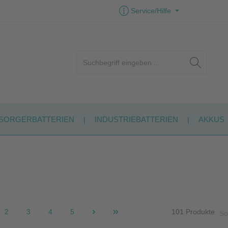
Service/Hilfe
SORGERBATTERIEN
INDUSTRIEBATTERIEN
AKKUS
2
3
4
5
101 Produkte
So
Seite
Seite
Seite
Seite