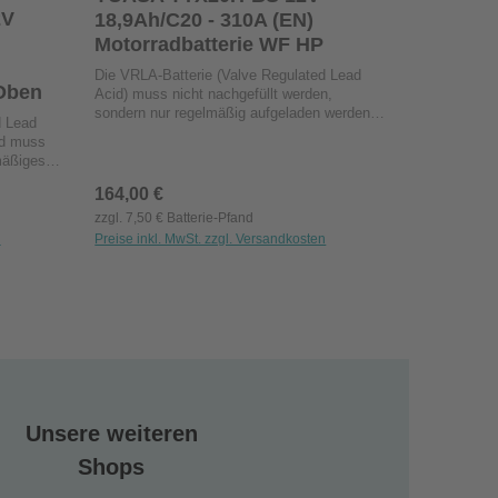
herkömmliche BatterienDer hohe
2V
18,9Ah/C20 - 310A (EN)
Vibrationswiderstand macht sie zu den
Motorradbatterie WF HP
den
zuverlässigsten Batterien auf dem Markt
Markt
Die VRLA-Batterie (Valve Regulated Lead
Oben
Acid) muss nicht nachgefüllt werden,
sondern nur regelmäßig aufgeladen werden.
d Lead
Geeignet für Motorräder, Scooter,
nd muss
Geländefahrzeuge, Aufsitzmäher oder Jet-
mäßiges
Skis.Die auslaufsichere Bauweise verhindert
nahezu alle LeckagenDie moderne Blei-
Regulärer Preis:
164,00 €
uge,
Kalzium-Technologie erhöht die Startleistung
zzgl. 7,50 € Batterie-Pfand
signifikantEin Sulfatierungs-Hemmstoff
t nahezu
n
Preise inkl. MwSt. zzgl. Versandkosten
reduziert die schädliche Plattensulfatierung
zium-
signifikantDiese wartungsfreien
Hochleistungs-Batterien bieten eine bis zu
toff
dreimal längere Lebensdauer als
atierung
herkömmliche BatterienDer hohe
Vibrationswiderstand macht sie zu den
 bis zu
zuverlässigsten Batterien auf dem Markt
den
Markt
Unsere weiteren
Shops