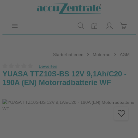
Zum Hauptinhalt springen
Warenk
Starterbatterien
Motorrad
AGM
Bewerten
Durchschnittliche Bewertung von 0 von 5 Sternen
YUASA TTZ10S-BS 12V 9,1Ah/C20 -
190A (EN) Motorradbatterie WF
Bildergalerie überspringen