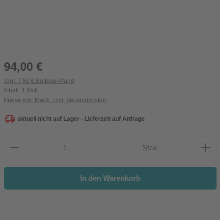
Regulärer Preis:
94,00 €
zzgl. 7,50 € Batterie-Pfand
Inhalt:
1 Stck
Preise inkl. MwSt. zzgl. Versandkosten
aktuell nicht auf Lager - Lieferzeit auf Anfrage
Produkt Anzahl: Gib den gewünschten Wert ein oder be
Stck
In den Warenkorb