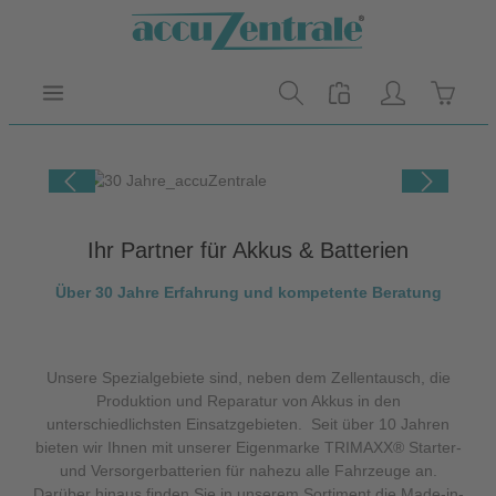
Zum Hauptinhalt springen
Warenk
Bildergalerie überspringen
Ihr Partner für Akkus & Batterien
Über 30 Jahre Erfahrung und kompetente Beratung
Unsere Spezialgebiete sind, neben dem Zellentausch, die
Produktion und Reparatur von Akkus in den
unterschiedlichsten Einsatzgebieten. Seit über 10 Jahren
bieten wir Ihnen mit unserer Eigenmarke TRIMAXX® Starter-
und Versorgerbatterien für nahezu alle Fahrzeuge an.
Darüber hinaus finden Sie in unserem Sortiment die Made-in-