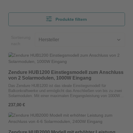
Bildergalerie überspringen
Produkte filtern
Sortierung
nach:
Zendure HUB1200 Einstiegsmodell zum Anschluss
von 2 Solarmodulen, 1000W Eingang
Das Zendure HUB1200 ist das ideale Einstiegsmodell für
Balkonkraftwerke und ermöglicht das Anschließen von bis zu zwei
Solarmodulen. Mit einer maximalen Eingangsleistung von 1000W
bietet das HUB1200 eine zuverlässige und effiziente Lösung, um
Regulärer Preis:
237,00 €
Sonnenenergie auf Ihrem Balkon zu nutzen und den eigenen
Energiebedarf zu reduzieren.Hauptmerkmale und technische
Details:Duale MPPT-Eingänge: Das HUB1200 verfügt über zwei
MPPT-Eingänge, jeweils mit einer Kapazität von 400W, die
Spannungen von 16-60V und einen Strom von bis zu 15A
verarbeiten können. Diese Technologie maximiert die
Zendure HUB2000 Modell mit erhöhter Leistung