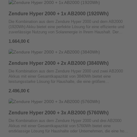
Verfügung stellen. Mit 7680Wh eignet sich dieses System ideal für
autarke Anwendungen und als hoch zuverlässige Backup-Lösung,
Zendure Hyper 2000 + 1x AB2000 (1920Wh)
die auch bei intensiven Stromanforderungen stabile Leistung liefert.
Durch das optimierte Energiemanagement und die Skalierbarkeit
Die Kombination aus dem Zendure Hyper 2000 und dem AB2000
bietet dieses System Effizienz und Nachhaltigkeit für eine
(1920Wh) Akku bietet eine perfekte Lösung für eine effiziente und
zukunftssichere Energieinfrastruktur, die nahtlos auf individuelle
zuverlässige Nutzung von Solarenergie in Ihrem Haushalt. Der
Bedürfnisse abgestimmt werden kann.
Hyper 2000 ist ein Plug-and-Play-Hybrid-Wechselrichter, der
Regulärer Preis:
1.664,00 €
tagsüber die erzeugte Solarenergie optimal in Wechselstrom
umwandelt und überschüssige Energie in den leistungsstarken
AB2000 Akku speichert. Diese gespeicherte Energie steht Ihnen in
der Nacht oder während höherer Stromkosten zur Verfügung, was
Zendure Hyper 2000 + 2x AB2000 (3840Wh)
die Energiekosten nachhaltig senkt und die Unabhängigkeit vom
Stromnetz fördert.Durch die nahtlose Integration von Wechselrichter
Die Kombination aus dem Zendure Hyper 2000 und zwei AB2000
und Energiespeicher profitieren Sie von einem intelligenten
Akkus mit einer Gesamtkapazität von 3840Wh bietet eine
Energiemanagementsystem, das den Energieverbrauch Ihres
leistungsstarke Lösung für Haushalte, die eine größere
Haushalts effizient optimiert. Der AB2000 Akku sorgt für eine
Energiespeicherkapazität und eine zuverlässige Stromversorgung
konstante Stromversorgung, während der Hyper 2000 durch seine
Regulärer Preis:
2.496,00 €
benötigen. Der Hyper 2000 ist ein intelligenter Hybrid-
smarte Steuerung eine maximale Ausnutzung der Solarenergie
Wechselrichter, der tagsüber Solarenergie effizient in nutzbaren
ermöglicht.Diese Kombination bietet nicht nur eine nachhaltige und
Strom umwandelt und überschüssige Energie in den beiden AB2000
kosteneffiziente Lösung, sondern auch Flexibilität und
Akkus speichert.Mit dieser erweiterten Energiespeicherkapazität
Skalierbarkeit für die zukünftige Erweiterung Ihres Energiesystems.
Zendure Hyper 2000 + 3x AB2000 (5760Wh)
haben Sie die Möglichkeit, auch in Zeiten geringer
Ob als Backup-Stromversorgung oder zur Maximierung des
Sonneneinstrahlung oder bei erhöhten Strompreisen weiterhin auf
Eigenverbrauchs – der Zendure Hyper 2000 und der AB2000
Die Kombination aus dem Zendure Hyper 2000 und drei AB2000
gespeicherte Energie zurückzugreifen, was Ihre Energiekosten
(1920Wh) Akku sind eine zukunftssichere Wahl für ein
Akkus mit einer Gesamtkapazität von 5760Wh bietet eine
erheblich senken kann. Der Hyper 2000 verwaltet den
energieeffizientes Zuhause.
erstklassige Lösung für Haushalte oder Unternehmen, die eine hohe
Energieverbrauch intelligent, optimiert den Eigenverbrauch und
Energiespeicherkapazität benötigen und maximale Unabhängigkeit