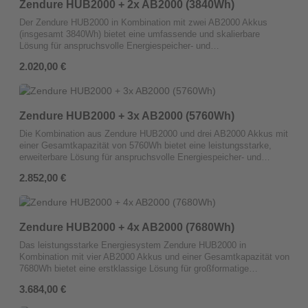
Zendure HUB2000 + 2x AB2000 (3840Wh)
Energienutzung und hoher Kapazität eignet sich das System
Freien. Mit integrierter Bluetooth- und WiFi-Konnektivität können
perfekt für die Maximierung der Effizienz und Nachhaltigkeit Ihrer
Sie den Energiefluss bequem überwachen und steuern, um die
Der Zendure HUB2000 in Kombination mit zwei AB2000 Akkus
Energieinfrastruktur.
Effizienz jederzeit im Blick zu behalten. Diese Kombination aus
(insgesamt 3840Wh) bietet eine umfassende und skalierbare
Zendure HUB1200 und zwei AB2000 Akkus ist die ideale Lösung für
Lösung für anspruchsvolle Energiespeicher- und
eine nachhaltige, flexible und zukunftssichere Energieversorgung
Verteilungsbedürfnisse. Der HUB2000 dient als leistungsstarker
Regulärer Preis:
2.020,00 €
auf Ihrem Balkon.
Verteiler und Kontrollpunkt, während die doppelte Kapazität der
AB2000 Akkus eine außergewöhnliche Energiespeichermenge von
3840Wh bereitstellt. Diese Konfiguration ist ideal für den
langfristigen Einsatz in autarken Systemen oder als Backup-
Zendure HUB2000 + 3x AB2000 (5760Wh)
Lösung, die eine stabile und effiziente Stromversorgung sicherstellt.
Mit robustem Design und optimiertem Energiemanagement
Die Kombination aus Zendure HUB2000 und drei AB2000 Akkus mit
maximiert das System die Flexibilität und Effizienz Ihrer
einer Gesamtkapazität von 5760Wh bietet eine leistungsstarke,
Energieinfrastruktur und trägt gleichzeitig zu einer nachhaltigen
erweiterbare Lösung für anspruchsvolle Energiespeicher- und
Energienutzung bei.
Managementanforderungen. Der HUB2000 fungiert als zentraler
Regulärer Preis:
2.852,00 €
Verteiler, der in Verbindung mit den drei AB2000 Akkus eine
beeindruckende Energiespeicherleistung gewährleistet. Dieses
Setup ist ideal für autarke Energiesysteme oder als zuverlässige
Backup-Stromversorgung, die auch hohen Energieanforderungen
Zendure HUB2000 + 4x AB2000 (7680Wh)
gerecht wird. Mit 5760Wh Kapazität maximiert dieses System die
Effizienz und Zuverlässigkeit Ihrer Energieinfrastruktur und
Das leistungsstarke Energiesystem Zendure HUB2000 in
unterstützt nachhaltige Energienutzung durch optimiertes Power-
Kombination mit vier AB2000 Akkus und einer Gesamtkapazität von
Management und skalierbare Leistung.
7680Wh bietet eine erstklassige Lösung für großformatige
Energieanforderungen und maximale Flexibilität. Der HUB2000 dient
Regulärer Preis:
3.684,00 €
als intelligenter Kontroll- und Verteilerpunkt, während die vier
AB2000 Akkus eine bemerkenswerte Energiespeicherkapazität zur