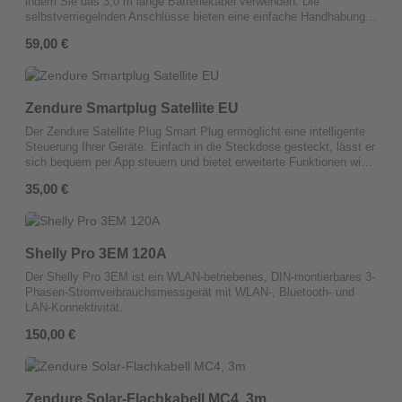
Backup-Versorgung bietet.
indem Sie das 3,0 m lange Batteriekabel verwenden. Die
selbstverriegelnden Anschlüsse bieten eine einfache Handhabung –
hören Sie das Klicken, um sicherzustellen, dass das Kabel korrekt
Regulärer Preis:
59,00 €
eingesteckt ist. Dieses 3,0 m Kabel bietet zusätzliche Reichweite
und Flexibilität für die Installation Ihres SolarFlow-Systems,
angepasst an Ihre individuellen Anforderungen.
Zendure Smartplug Satellite EU
Der Zendure Satellite Plug Smart Plug ermöglicht eine intelligente
Steuerung Ihrer Geräte. Einfach in die Steckdose gesteckt, lässt er
sich bequem per App steuern und bietet erweiterte Funktionen wie
Energiemonitoring und Zeitsteuerung.
Regulärer Preis:
35,00 €
Shelly Pro 3EM 120A
Der Shelly Pro 3EM ist ein WLAN-betriebenes, DIN-montierbares 3-
Phasen-Stromverbrauchsmessgerät mit WLAN-, Bluetooth- und
LAN-Konnektivität.
Regulärer Preis:
150,00 €
Zendure Solar-Flachkabell MC4, 3m