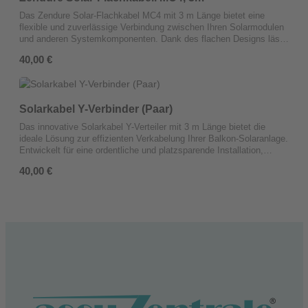
Das Zendure Solar-Flachkabel MC4 mit 3 m Länge bietet eine
flexible und zuverlässige Verbindung zwischen Ihren Solarmodulen
und anderen Systemkomponenten. Dank des flachen Designs lässt
sich das Kabel besonders platzsparend verlegen, ideal für
Regulärer Preis:
40,00 €
unterschiedliche Installationsumgebungen.
Solarkabel Y-Verbinder (Paar)
Das innovative Solarkabel Y-Verteiler mit 3 m Länge bietet die
ideale Lösung zur effizienten Verkabelung Ihrer Balkon-Solaranlage.
Entwickelt für eine ordentliche und platzsparende Installation,
ermöglicht dieses Kabel die parallele Verbindung von zwei
Regulärer Preis:
40,00 €
Photovoltaikmodulen über einen einzigen Anschluss. Technische
Daten: Nennspannung 16V⎓60V und eine maximale Stromstärke
von 26A – für eine sichere und zuverlässige Stromverteilung.