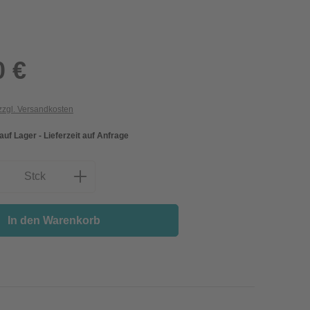
0 €
 zzgl. Versandkosten
 auf Lager - Lieferzeit auf Anfrage
nzahl: Gib den gewünschten Wert ein oder
Stck
In den Warenkorb