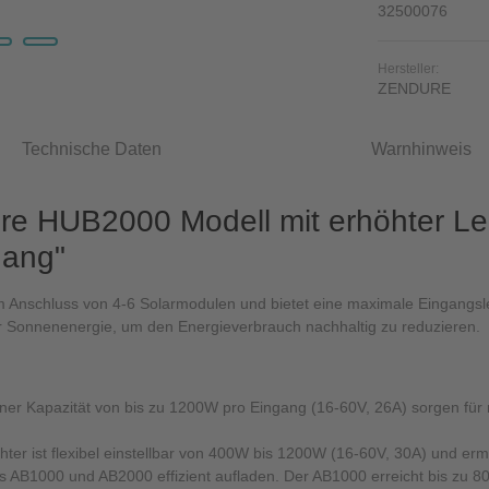
32500076
Hersteller:
ZENDURE
Technische Daten
Warnhinweis
re HUB2000 Modell mit erhöhter Le
gang"
zum Anschluss von 4-6 Solarmodulen und bietet eine maximale Eingangs
der Sonnenenergie, um den Energieverbrauch nachhaltig zu reduzieren.
er Kapazität von bis zu 1200W pro Eingang (16-60V, 26A) sorgen für
er ist flexibel einstellbar von 400W bis 1200W (16-60V, 30A) und ermö
B1000 und AB2000 effizient aufladen. Der AB1000 erreicht bis zu 80