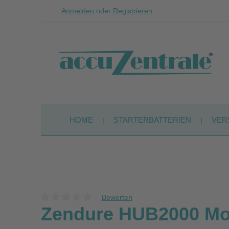
Anmelden
oder
Registrieren
Zum Hauptinhalt springen
Zur Suche springen
Zur Hauptnavigation springen
HOME
STARTERBATTERIEN
VER
Bewerten
Durchschnittliche Bewertung von 0 von 5 Sternen
Zendure HUB2000 Mod