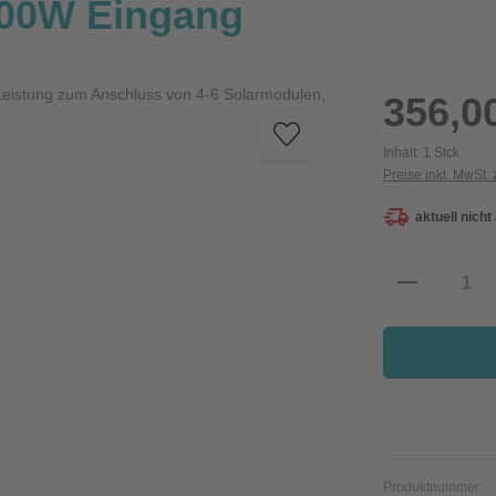
400W Eingang
Regulärer Preis:
356,0
Inhalt:
1 Stck
Preise inkl. MwSt.
aktuell nicht
Produkt A
Produktnummer: