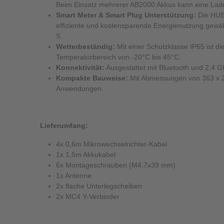
Beim Einsatz mehrerer AB2000 Akkus kann eine Ladel
Smart Meter & Smart Plug Unterstützung:
Die HUB2
effiziente und kostensparende Energienutzung gewährl
S.
Wetterbeständig:
Mit einer Schutzklasse IP65 ist d
Temperaturbereich von -20°C bis 45°C.
Konnektivität:
Ausgestattet mit Bluetooth und 2,4 G
Kompakte Bauweise:
Mit Abmessungen von 363 x 24
Anwendungen.
Lieferumfang:
4x 0,6m Mikrowechselrichter-Kabel
1x 1,5m Akkukabel
6x Montageschrauben (M4,7x39 mm)
1x Antenne
2x flache Unterlegscheiben
2x MC4 Y-Verbinder