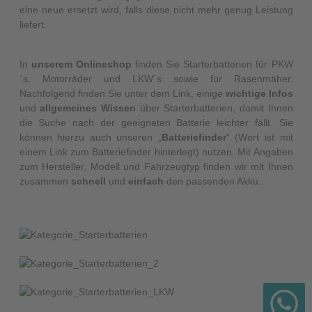
eine neue ersetzt wird, falls diese nicht mehr genug Leistung
liefert.
In
unserem Onlineshop
finden Sie Starterbatterien für PKW
´s, Motorräder und LKW´s sowie für Rasenmäher.
Nachfolgend finden Sie unter dem Link, einige
wichtige Infos
und
allgemeines Wissen
über Starterbatterien, damit Ihnen
die Suche nach der geeigneten Batterie leichter fällt. Sie
können hierzu auch unseren „
Batteriefinder
“ (Wort ist mit
einem Link zum Batteriefinder hinterlegt) nutzen. Mit Angaben
zum Hersteller, Modell und Fahrzeugtyp finden wir mit Ihnen
zusammen
schnell
und
einfach
den passenden Akku.
PKW
PKW
Motorrad
Motorrad
LKW
LKW
Rüttelfest