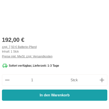
Regulärer Preis:
192,00 €
zzgl. 7,50 € Batterie-Pfand
Inhalt:
1 Stck
Preise inkl. MwSt. zzgl. Versandkosten
Sofort verfügbar, Lieferzeit: 1-3 Tage
Produkt Anzahl: Gib den gewünschten Wert ein oder be
Stck
In den Warenkorb