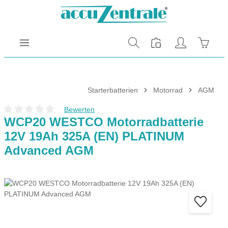
Zum Hauptinhalt springen
Warenk
Starterbatterien
Motorrad
AGM
Bewerten
Durchschnittliche Bewertung von 0 von 5 Sternen
WCP20 WESTCO Motorradbatterie
12V 19Ah 325A (EN) PLATINUM
Advanced AGM
Bildergalerie überspringen