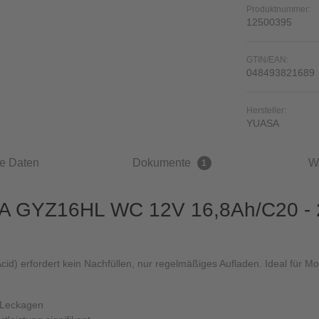
Produktnummer:
12500395
GTIN/EAN:
048493821689
Hersteller:
YUASA
e Daten
Dokumente
W
1
A GYZ16HL WC 12V 16,8Ah/C20 - 2
id) erfordert kein Nachfüllen, nur regelmäßiges Aufladen. Ideal für M
e Leckagen