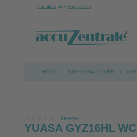
Anmelden
oder
Registrieren
Zum Hauptinhalt springen
Zur Suche springen
Zur Hauptnavigation springen
HOME
STARTERBATTERIEN
VER
Bewerten
Durchschnittliche Bewertung von 0 von 5 Sternen
YUASA GYZ16HL WC 12