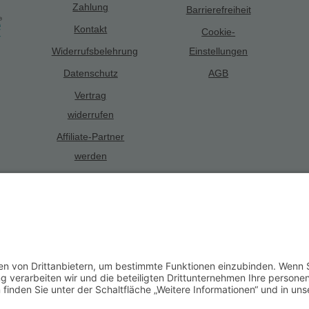
Zahlung
Barrierefreiheit
Kontakt
Cookie-
Widerrufsbelehrung
Einstellungen
Datenschutz
AGB
Vertrag
widerrufen
Affiliate-Partner
werden
Alle Preise inkl. gesetzl. Mehrwertsteuer zzgl.
Versandkosten
und ggf. 