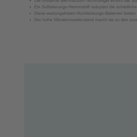
Die moderne Blei-Kalzium-Technologie erhöht die Star
Ein Sulfatierungs-Hemmstoff reduziert die schädliche 
Diese wartungsfreien Hochleistungs-Batterien bieten
Der hohe Vibrationswiderstand macht sie zu den zuve