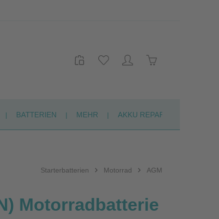
Warenkorb enthält 
BATTERIEN
MEHR
AKKU REPARATUR
KON
Starterbatterien
Motorrad
AGM
) Motorradbatterie