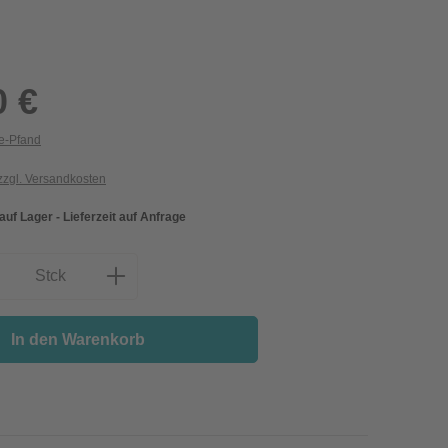
0 €
ie-Pfand
 zzgl. Versandkosten
 auf Lager - Lieferzeit auf Anfrage
nzahl: Gib den gewünschten Wert ein oder
Stck
In den Warenkorb