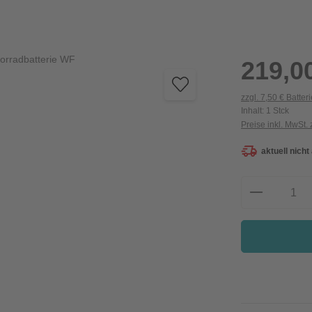
Regulärer Preis:
219,0
zzgl. 7,50 € Batter
Inhalt:
1 Stck
Preise inkl. MwSt.
aktuell nicht
Produkt A