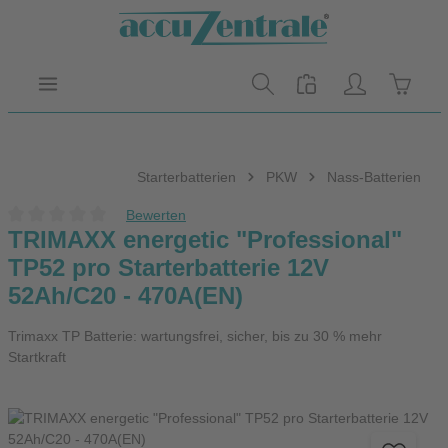
Zum Hauptinhalt springen
Warenk
Starterbatterien
PKW
Nass-Batterien
Bewerten
Durchschnittliche Bewertung von 0 von 5 Sternen
TRIMAXX energetic "Professional"
TP52 pro Starterbatterie 12V
52Ah/C20 - 470A(EN)
Trimaxx TP Batterie: wartungsfrei, sicher, bis zu 30 % mehr
Startkraft
Bildergalerie überspringen