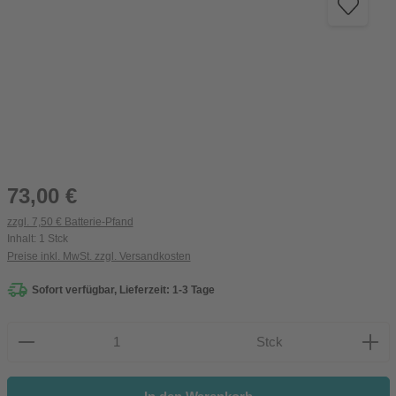
Regulärer Preis:
73,00 €
zzgl. 7,50 € Batterie-Pfand
Inhalt:
1 Stck
Preise inkl. MwSt. zzgl. Versandkosten
Sofort verfügbar, Lieferzeit: 1-3 Tage
Produkt Anzahl: Gib den gewünschten Wert ein oder be
Stck