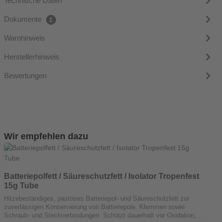
Technische Daten
Dokumente
1
Warnhinweis
Herstellerhinweis
Bewertungen
Produktgalerie überspringen
Wir empfehlen dazu
Batteriepolfett / Säureschutzfett / Isolator Tropenfest
15g Tube
Hitzebeständiges, pastöses Batteriepol- und Säureschutzfett zur
zuverlässigen Konservierung von Batteriepole, Klemmen sowie
Schraub- und Steckverbindungen. Schützt dauerhaft vor Oxidation,