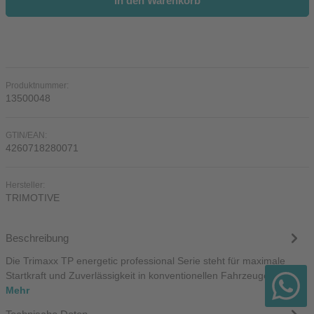
In den Warenkorb
Produktnummer:
13500048
GTIN/EAN:
4260718280071
Hersteller:
TRIMOTIVE
Beschreibung
Die Trimaxx TP energetic professional Serie steht für maximale
Startkraft und Zuverlässigkeit in konventionellen Fahrzeugen.…
Mehr