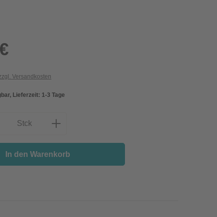
 €
 zzgl. Versandkosten
bar, Lieferzeit: 1-3 Tage
nzahl: Gib den gewünschten Wert ein oder
Stck
In den Warenkorb