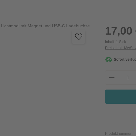
Regulärer Preis:
17,00
Inhalt:
1 Stck
Preise inkl. MwSt.
Sofort verfüg
Produkt A
Produktnummer: