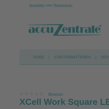
Anmelden
oder
Registrieren
Zum Hauptinhalt springen
Zur Suche springen
Zur Hauptnavigation springen
HOME
STARTERBATTERIEN
VER
Bewerten
Durchschnittliche Bewertung von 0 von 5 Sternen
XCell Work Square L