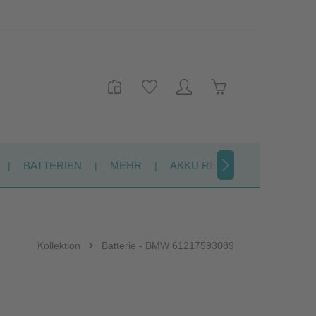
Du hast 0 Produkte auf dem Merkzett
Warenkorb enthält 
BATTERIEN
MEHR
AKKU REPARATUR
KON
Kollektion
Batterie - BMW 61217593089