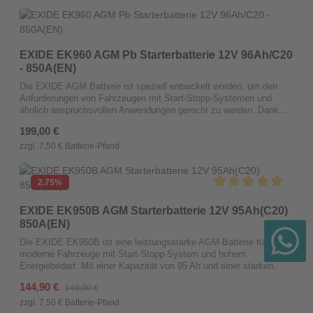
AFB zur "besseren AGM-Batterie" macht.Verwendung von
besonders korrosionsfesten LegierungenVerwendung von speziell
entwickelten AktivmassenRobuste Fallgusstechnik mit verstärktem
GitterdesignNiedriger Wasserverbrauch - wartungsfrei durch
Calcium-Gitter-TechnologieHöchste Auslaufsicherheit durch
EXIDE EK960 AGM Pb Starterbatterie 12V 96Ah/C20
patentierten Doppeldeckel mit ESD-sicheren
- 850A(EN)
VerschlussstopfenLängere Lagerzeit durch Calcium-Gitter-
TechnologieHohe RüttelfestigkeitQualität Made in Germany100%
Die EXIDE AGM Batterie ist speziell entwickelt worden, um den
recyclingfähigBitte beachten Sie, dass AFB Batterien angelernt
Anforderungen von Fahrzeugen mit Start-Stopp-Systemen und
werden müssen.
ähnlich anspruchsvollen Anwendungen gerecht zu werden. Dank
modernster AGM-Technologie bietet sie eine konstante und
Regulärer Preis:
199,00 €
verlässliche Leistung, selbst unter extremen Bedingungen. Diese
Batterie zeichnet sich durch ihre starke Startleistung aus und ist in
zzgl. 7,50 € Batterie-Pfand
der Lage, schnell eine hohe Ladung aufzunehmen. Durch den
Einsatz strapazierfähiger Materialien und fortschrittlicher
Fertigungstechniken ist sie besonders robust und widerstandsfähig
2.75
%
gegenüber Vibrationen und Stößen.Außerdem ist die Batterie
Durchschnittliche Bew
komplett versiegelt und wartungsfrei, was ihre Handhabung
EXIDE EK950B AGM Starterbatterie 12V 95Ah(C20)
vereinfacht und ihre Lebensdauer verlängert. Sie eignet sich für
850A(EN)
eine Vielzahl von Fahrzeugen und erfüllt höchste Standards in
Sachen Leistung und Zuverlässigkeit.Bitte beachten Sie, dass
Die EXIDE EK950B ist eine leistungsstarke AGM-Batterie für
AGM Batterien angelernt werden müssen.
moderne Fahrzeuge mit Start-Stopp-System und hohem
Energiebedarf. Mit einer Kapazität von 95 Ah und einer starken
Kaltstartleistung von 850 A sorgt sie auch bei niedrigen
Verkaufspreis:
144,90 €
Regulärer Preis:
149,00 €
Temperaturen für zuverlässige Motorstarts.Dank ihrer hohen
Leistungsreserven versorgt die Batterie zahlreiche elektrische
zzgl. 7,50 € Batterie-Pfand