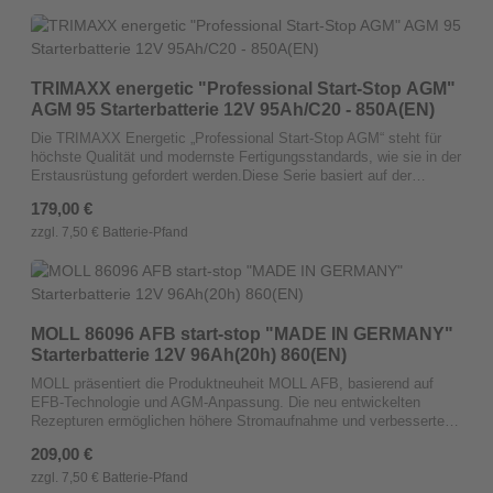
TRIMAXX energetic "Professional Start-Stop AGM"
AGM 95 Starterbatterie 12V 95Ah/C20 - 850A(EN)
Die TRIMAXX Energetic „Professional Start-Stop AGM“ steht für
höchste Qualität und modernste Fertigungsstandards, wie sie in der
Erstausrüstung gefordert werden.Diese Serie basiert auf der
neuesten Calcium/Calcium-Streckmetall-Technologie, wodurch die
Regulärer Preis:
179,00 €
Batterien absolut wartungsfrei sind und eine lange Lagerfähigkeit
aufweisen. Dank der innovativen X-Frame-Plus-Gitterstruktur bieten
zzgl. 7,50 € Batterie-Pfand
unsere Batterien bis zu 30 % mehr Startleistung im Vergleich zu
herkömmlichen Modellen. Das ermöglicht eine höhere
Ladungsaufnahme und eine stabilere Kapazität, selbst bei
intensiver Nutzung.Der spezielle Labyrinth-Deckel entspricht den
Anforderungen der deutschen Automobilindustrie und sorgt durch
MOLL 86096 AFB start-stop "MADE IN GERMANY"
Gas-Kondensation und Flüssigkeitsrückführung für eine SMF
Starterbatterie 12V 96Ah(20h) 860(EN)
(Sealed Maintenance Free) Ausführung. Zudem sind unsere
Batterien für die erhöhte Ladespannung bis zu 14,8 Volt
MOLL präsentiert die Produktneuheit MOLL AFB, basierend auf
ausgelegt.Mit originaler Erstausrüster-Qualität überzeugen die
EFB-Technologie und AGM-Anpassung. Die neu entwickelten
TRIMAXX Batterien durch ihre Langlebigkeit, Leistung und
Rezepturen ermöglichen höhere Stromaufnahme und verbesserte
Wirtschaftlichkeit.Ein wichtiger Hinweis: Bitte tauschen Sie AGM-
Mikro-Hybrid-Fähigkeit im Vergleich zur AGM-Batterie.
Regulärer Preis:
209,00 €
Batterien nur gegen AGM und EFB nur gegen EFB, um die volle
Korrosionsfeste Legierungen garantieren exzellente
Funktionalität sicherzustellen.
Temperaturbeständigkeit und hohe Kaltstartleistung, was die MOLL
zzgl. 7,50 € Batterie-Pfand