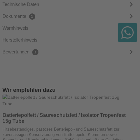
Technische Daten
Dokumente
1
Warnhinweis
Herstellerhinweis
Bewertungen
3
Produktgalerie überspringen
Wir empfehlen dazu
Batteriepolfett / Säureschutzfett / Isolator Tropenfest
MO
15g Tube
Hitzebeständiges, pastöses Batteriepol- und Säureschutzfett zur
D
zuverlässigen Konservierung von Batteriepole, Klemmen sowie
T
Schraub- und Steckverbindungen. Schützt dauerhaft vor Oxidation,
G