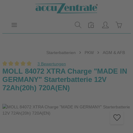
Zum Hauptinhalt springen
Warenk
Starterbatterien
PKW
AGM & AFB
3 Bewertungen
Durchschnittliche Bewertung von 5 von 5 Sternen
MOLL 84072 XTRA Charge "MADE IN
GERMANY" Starterbatterie 12V
72Ah(20h) 720A(EN)
Bildergalerie überspringen