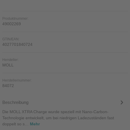
Produktnummer:
49002269
GTIN/EAN:
4027701840724
Hersteller:
MOLL
Herstellernummer:
84072
Beschreibung
Die MOLL XTRA Charge wurde speziell mit Nano-Carbon-
Technologie entwickelt, um bei niedrigen Ladezuständen fast
doppelt so s…
Mehr