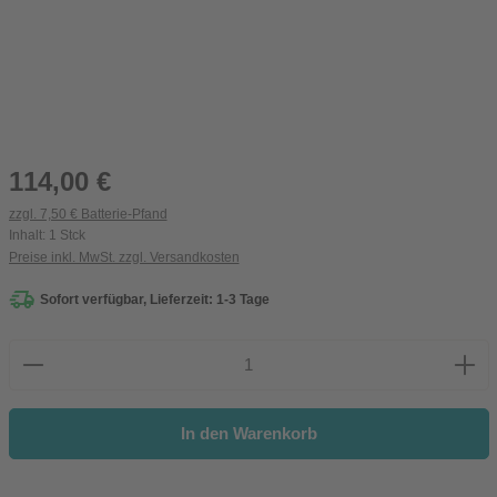
Regulärer Preis:
114,00 €
zzgl. 7,50 € Batterie-Pfand
Inhalt:
1 Stck
Preise inkl. MwSt. zzgl. Versandkosten
Sofort verfügbar, Lieferzeit: 1-3 Tage
Produkt Anzahl: Gib den gewünschten Wert ein oder be
In den Warenkorb