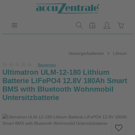
Zum Hauptinhalt springen
Warenk
Versorgerbatterien
Lithium
Bewerten
Durchschnittliche Bewertung von 0 von 5 Sternen
Ultimatron ULM-12-180 Lithium
Batterie LiFePO4 12.8V 180Ah Smart
BMS with Bluetooth Wohnmobil
Untersitzbatterie
Bildergalerie überspringen