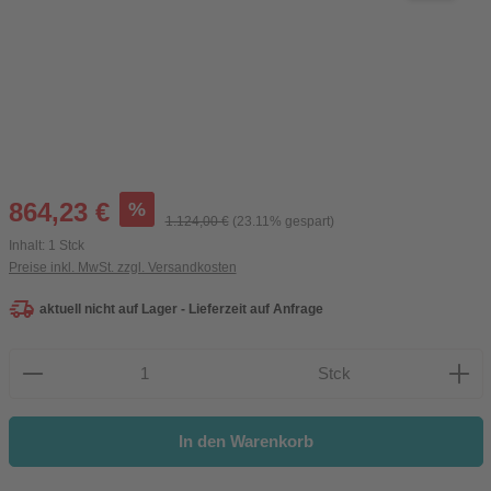
Verkaufspreis:
%
864,23 €
Regulärer Preis:
1.124,00 €
(23.11% gespart)
Inhalt:
1 Stck
Preise inkl. MwSt. zzgl. Versandkosten
aktuell nicht auf Lager - Lieferzeit auf Anfrage
Produkt Anzahl: Gib den gewünschten Wert ein oder be
Stck
In den Warenkorb