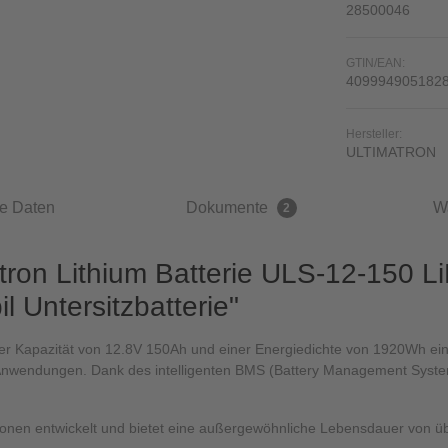
28500046
GTIN/EAN:
409994905182
Hersteller:
ULTIMATRON
e Daten
Dokumente
W
2
atron Lithium Batterie ULS-12-150
 Untersitzbatterie"
iner Kapazität von 12.8V 150Ah und einer Energiedichte von 1920Wh ein
nwendungen. Dank des intelligenten BMS (Battery Management System)
llationen entwickelt und bietet eine außergewöhnliche Lebensdauer von