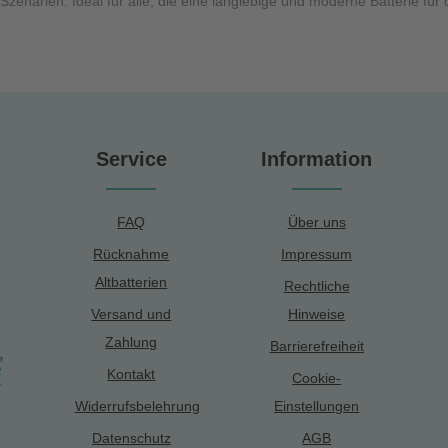
zenarien. Ideal für alle, die eine langlebige und moderne Batterie für
Service
Information
FAQ
Über uns
Rücknahme
Impressum
Altbatterien
Rechtliche
Versand und
Hinweise
Zahlung
Barrierefreiheit
Kontakt
Cookie-
Widerrufsbelehrung
Einstellungen
Datenschutz
AGB