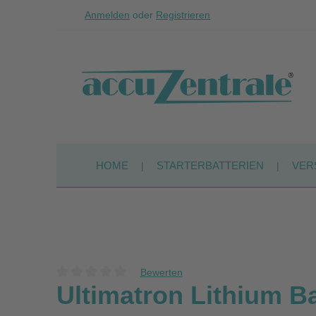
Anmelden
oder
Registrieren
Zum Hauptinhalt springen
Zur Suche springen
Zur Hauptnavigation springen
HOME
STARTERBATTERIEN
VER
Bewerten
Durchschnittliche Bewertung von 0 von 5 Sternen
Ultimatron Lithium B