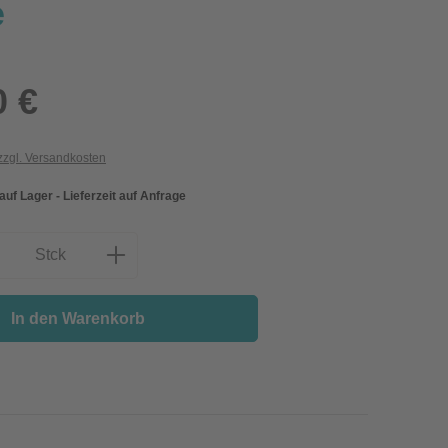
e
0 €
 zzgl. Versandkosten
 auf Lager - Lieferzeit auf Anfrage
nzahl: Gib den gewünschten Wert ein oder
Stck
In den Warenkorb