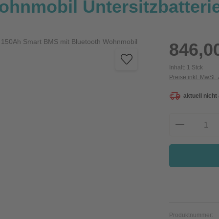
hnmobil Untersitzbatteri
Regulärer Preis:
846,0
Inhalt:
1 Stck
Preise inkl. MwSt.
aktuell nicht
Produkt A
Produktnummer: