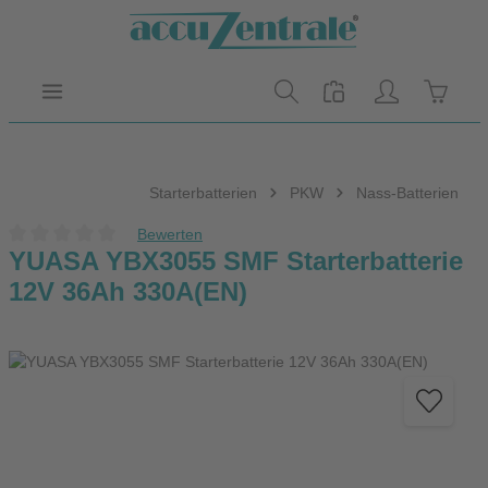
Zum Hauptinhalt springen
Warenk
Starterbatterien
PKW
Nass-Batterien
Bewerten
Durchschnittliche Bewertung von 0 von 5 Sternen
YUASA YBX3055 SMF Starterbatterie
12V 36Ah 330A(EN)
Bildergalerie überspringen