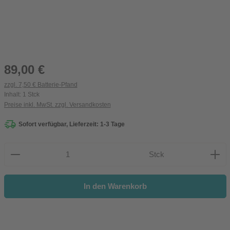
Regulärer Preis:
89,00 €
zzgl. 7,50 € Batterie-Pfand
Inhalt:
1 Stck
Preise inkl. MwSt. zzgl. Versandkosten
Sofort verfügbar, Lieferzeit: 1-3 Tage
Produkt Anzahl: Gib den gewünschten Wert ein oder be
Stck
In den Warenkorb