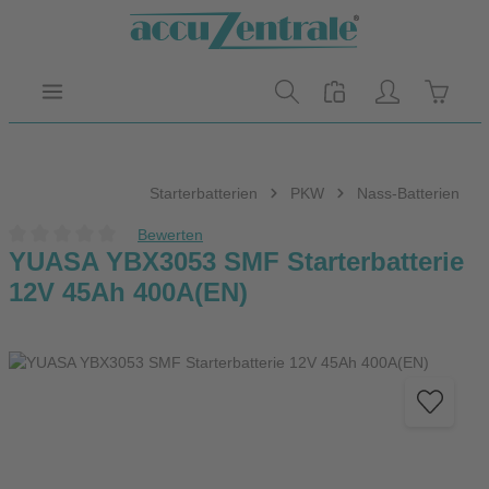
Zum Hauptinhalt springen
Warenk
Starterbatterien
PKW
Nass-Batterien
Bewerten
Durchschnittliche Bewertung von 0 von 5 Sternen
YUASA YBX3053 SMF Starterbatterie
12V 45Ah 400A(EN)
Bildergalerie überspringen