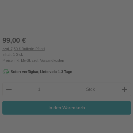
Regulärer Preis:
99,00 €
zzgl. 7,50 € Batterie-Pfand
Inhalt:
1 Stck
Preise inkl. MwSt. zzgl. Versandkosten
Sofort verfügbar, Lieferzeit: 1-3 Tage
Produkt Anzahl: Gib den gewünschten Wert ein oder be
Stck
In den Warenkorb