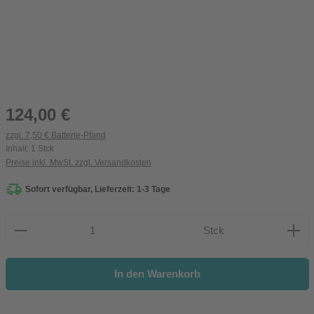
Regulärer Preis:
124,00 €
zzgl. 7,50 € Batterie-Pfand
Inhalt:
1 Stck
Preise inkl. MwSt. zzgl. Versandkosten
Sofort verfügbar, Lieferzeit: 1-3 Tage
Produkt Anzahl: Gib den gewünschten Wert ein oder be
Stck
In den Warenkorb