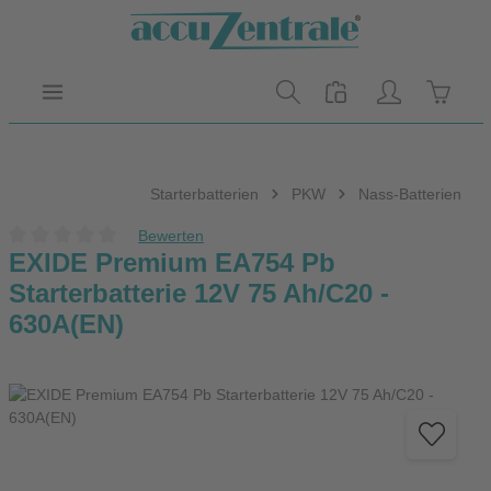
Zum Hauptinhalt springen
Warenk
Starterbatterien
PKW
Nass-Batterien
Bewerten
Durchschnittliche Bewertung von 0 von 5 Sternen
EXIDE Premium EA754 Pb
Starterbatterie 12V 75 Ah/C20 -
630A(EN)
Bildergalerie überspringen