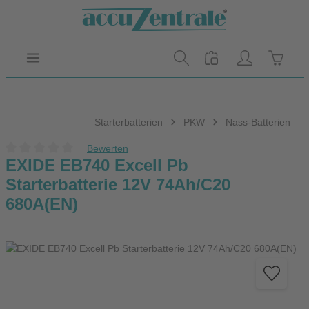
Zum Hauptinhalt springen
Warenk
Starterbatterien
PKW
Nass-Batterien
Bewerten
Durchschnittliche Bewertung von 0 von 5 Sternen
EXIDE EB740 Excell Pb
Starterbatterie 12V 74Ah/C20
680A(EN)
Bildergalerie überspringen