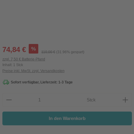
Verkaufspreis:
%
74,84 €
Regulärer Preis:
110,00 €
(31.96% gespart)
zzgl. 7,50 € Batterie-Pfand
Inhalt:
1 Stck
Preise inkl. MwSt. zzgl. Versandkosten
Sofort verfügbar, Lieferzeit: 1-3 Tage
Produkt Anzahl: Gib den gewünschten Wert ein oder be
Stck
In den Warenkorb