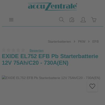
Zum Hauptinhalt springen
Warenk
Starterbatterien
PKW
EFB
Bewerten
Durchschnittliche Bewertung von 0 von 5 Sternen
EXIDE EL752 EFB Pb Starterbatterie
12V 75Ah/C20 - 730A(EN)
Bildergalerie überspringen