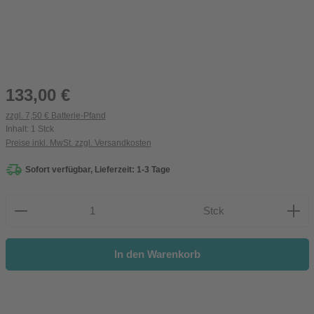
Regulärer Preis:
133,00 €
zzgl. 7,50 € Batterie-Pfand
Inhalt:
1 Stck
Preise inkl. MwSt. zzgl. Versandkosten
Sofort verfügbar, Lieferzeit: 1-3 Tage
Produkt Anzahl: Gib den gewünschten Wert ein oder be
Stck
In den Warenkorb