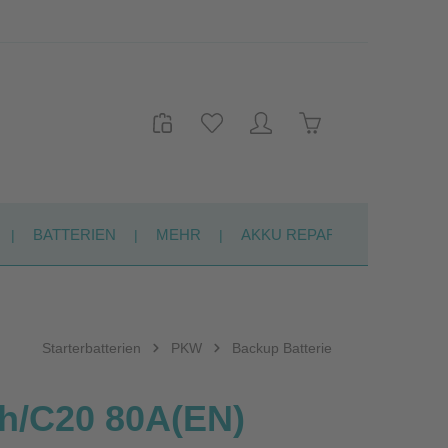
Warenkorb enthält 
BATTERIEN
MEHR
AKKU REPARATUR
KON
Starterbatterien
PKW
Backup Batterie
h/C20 80A(EN)