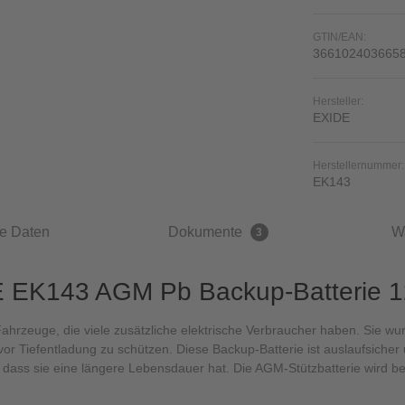
GTIN/EAN:
366102403665
Hersteller:
EXIDE
Herstellernummer:
EK143
e Daten
Dokumente
W
3
DE EK143 AGM Pb Backup-Batterie 
Fahrzeuge, die viele zusätzliche elektrische Verbraucher haben. Sie wurd
or Tiefentladung zu schützen. Diese Backup-Batterie ist auslaufsicher
dass sie eine längere Lebensdauer hat. Die AGM-Stützbatterie wird berei