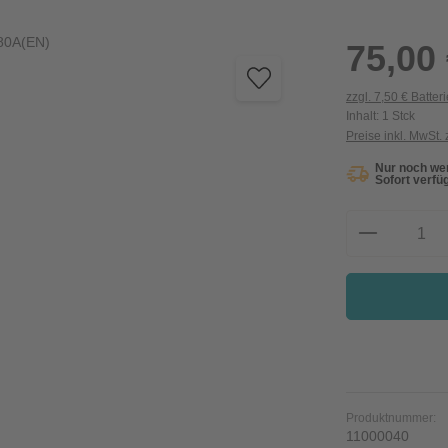
Regulärer Preis:
75,00
zzgl. 7,50 € Batter
Inhalt:
1 Stck
Preise inkl. MwSt.
Nur noch wen
Sofort verfüg
Produkt A
Produktnummer:
11000040