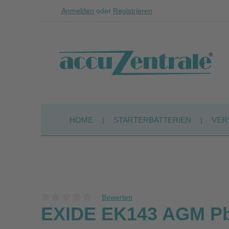
Anmelden
oder
Registrieren
Zum Hauptinhalt springen
Zur Suche springen
Zur Hauptnavigation springen
HOME
STARTERBATTERIEN
VER
Bewerten
Durchschnittliche Bewertung von 0 von 5 Sternen
EXIDE EK143 AGM Pb 