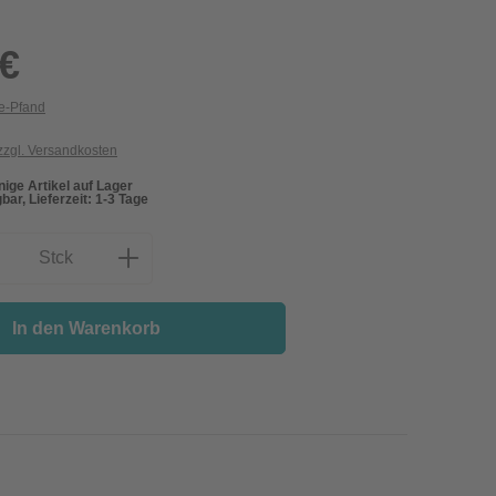
 €
ie-Pfand
 zzgl. Versandkosten
ige Artikel auf Lager
bar, Lieferzeit: 1-3 Tage
nzahl: Gib den gewünschten Wert ein oder
Stck
In den Warenkorb