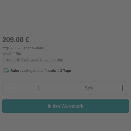
Regulärer Preis:
209,00 €
zzgl. 7,50 € Batterie-Pfand
Inhalt:
1 Stck
Preise inkl. MwSt. zzgl. Versandkosten
Sofort verfügbar, Lieferzeit: 1-3 Tage
Produkt Anzahl: Gib den gewünschten Wert ein oder be
Stck
In den Warenkorb