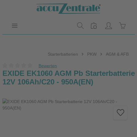
Zum Hauptinhalt springen
Warenk
Starterbatterien
PKW
AGM & AFB
Bewerten
Durchschnittliche Bewertung von 0 von 5 Sternen
EXIDE EK1060 AGM Pb Starterbatterie
12V 106Ah/C20 - 950A(EN)
Bildergalerie überspringen