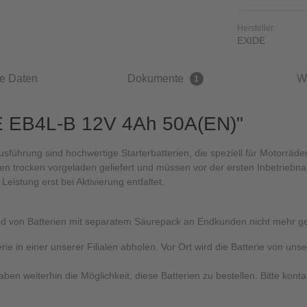
Hersteller:
EXIDE
e Daten
Dokumente
W
1
DE EB4L-B 12V 4Ah 50A(EN)"
sführung sind hochwertige Starterbatterien, die speziell für Motorräder
en trocken vorgeladen geliefert und müssen vor der ersten Inbetriebna
 Leistung erst bei Aktivierung entfaltet.
d von Batterien mit separatem Säurepack an Endkunden nicht mehr ges
rie in einer unserer Filialen abholen. Vor Ort wird die Batterie von un
n weiterhin die Möglichkeit, diese Batterien zu bestellen. Bitte konta