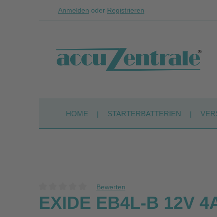
Anmelden
oder
Registrieren
Zum Hauptinhalt springen
Zur Suche springen
Zur Hauptnavigation springen
HOME
STARTERBATTERIEN
VER
Bewerten
Durchschnittliche Bewertung von 0 von 5 Sternen
EXIDE EB4L-B 12V 4