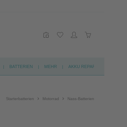
Warenkorb enthält 
BATTERIEN
MEHR
AKKU REPARATUR
KON
Starterbatterien
Motorrad
Nass-Batterien