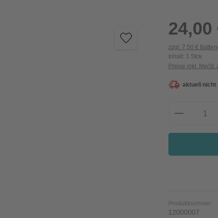
Regulärer Preis:
24,00
zzgl. 7,50 € Batter
Inhalt:
1 Stck
Preise inkl. MwSt.
aktuell nicht
Produkt A
Produktnummer:
12000007