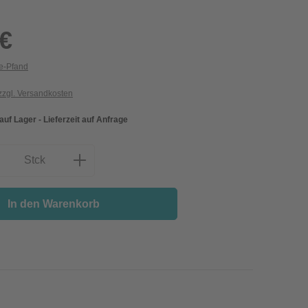
 €
ie-Pfand
 zzgl. Versandkosten
 auf Lager - Lieferzeit auf Anfrage
nzahl: Gib den gewünschten Wert ein oder
Stck
In den Warenkorb