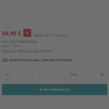
Verkaufspreis:
%
99,99 €
Regulärer Preis:
109,00 €
(8.27% gespart)
zzgl. 7,50 € Batterie-Pfand
Inhalt:
1 Stck
Preise inkl. MwSt. zzgl. Versandkosten
aktuell nicht auf Lager - Lieferzeit auf Anfrage
Produkt Anzahl: Gib den gewünschten Wert ein oder be
Stck
In den Warenkorb