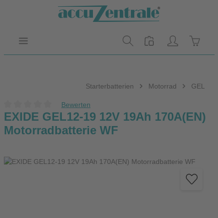
Zum Hauptinhalt springen
Warenk
Starterbatterien
Motorrad
GEL
Bewerten
Durchschnittliche Bewertung von 0 von 5 Sternen
EXIDE GEL12-19 12V 19Ah 170A(EN)
Motorradbatterie WF
Bildergalerie überspringen