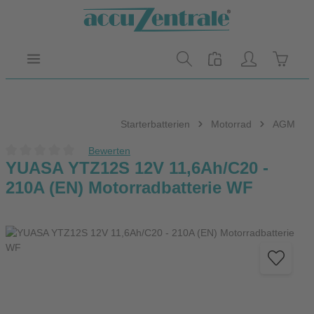
Zum Hauptinhalt springen
Warenk
Starterbatterien
Motorrad
AGM
Bewerten
Durchschnittliche Bewertung von 0 von 5 Sternen
YUASA YTZ12S 12V 11,6Ah/C20 -
210A (EN) Motorradbatterie WF
Bildergalerie überspringen