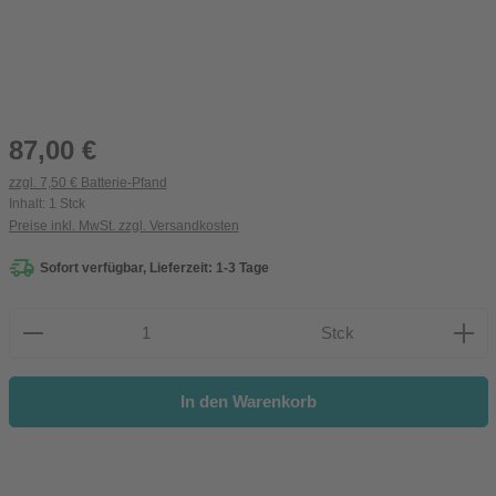
Regulärer Preis:
87,00 €
zzgl. 7,50 € Batterie-Pfand
Inhalt:
1 Stck
Preise inkl. MwSt. zzgl. Versandkosten
Sofort verfügbar, Lieferzeit: 1-3 Tage
Produkt Anzahl: Gib den gewünschten Wert ein oder be
Stck
In den Warenkorb