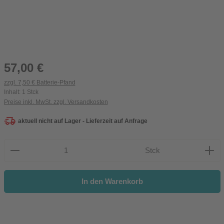
Regulärer Preis:
57,00 €
zzgl. 7,50 € Batterie-Pfand
Inhalt:
1 Stck
Preise inkl. MwSt. zzgl. Versandkosten
aktuell nicht auf Lager - Lieferzeit auf Anfrage
Produkt Anzahl: Gib den gewünschten Wert ein oder be
Stck
In den Warenkorb