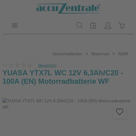
Zum Hauptinhalt springen
Warenk
Starterbatterien
Motorrad
AGM
Bewerten
Durchschnittliche Bewertung von 0 von 5 Sternen
YUASA YTX7L WC 12V 6,3Ah/C20 -
100A (EN) Motorradbatterie WF
Bildergalerie überspringen