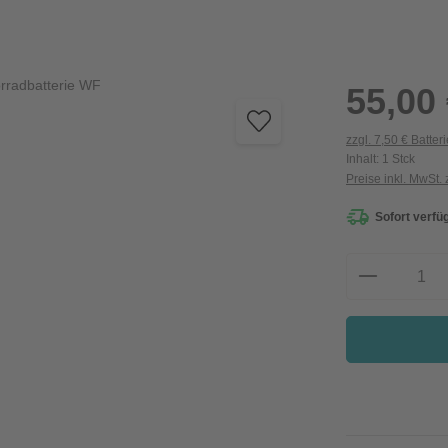
Regulärer Preis:
55,00
zzgl. 7,50 € Batter
Inhalt:
1 Stck
Preise inkl. MwSt.
Sofort verfüg
Produkt A