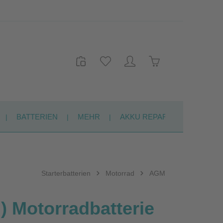
Warenkorb enthält 
BATTERIEN
MEHR
AKKU REPARATUR
KON
Starterbatterien
Motorrad
AGM
 Motorradbatterie