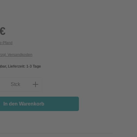
 €
ie-Pfand
 zzgl. Versandkosten
bar, Lieferzeit: 1-3 Tage
nzahl: Gib den gewünschten Wert ein oder
Stck
In den Warenkorb