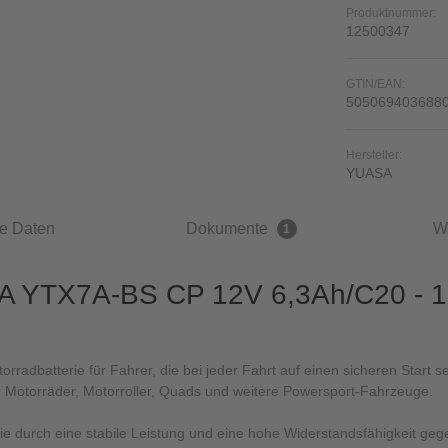
Produktnummer:
12500347
GTIN/EAN:
505069403688
Hersteller:
YUASA
e Daten
Dokumente
W
1
A YTX7A-BS CP 12V 6,3Ah/C20 - 10
adbatterie für Fahrer, die bei jeder Fahrt auf einen sicheren Start se
für Motorräder, Motorroller, Quads und weitere Powersport-Fahrzeuge.
e durch eine stabile Leistung und eine hohe Widerstandsfähigkeit geg