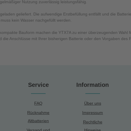
gelmäßiger Nutzung zuverlässig leistungsfähig.
geladen geliefert. Die aufwendige Erstbefüllung entfällt und die Batte
 muss kein Wasser nachgefüllt werden.
e kompakte Bauform machen die YTX7A zu einer überzeugenden Wahl für
die Anschlüsse mit Ihrer bisherigen Batterie oder den Vorgaben des F
Service
Information
FAQ
Über uns
Rücknahme
Impressum
Altbatterien
Rechtliche
Versand und
Hinweise