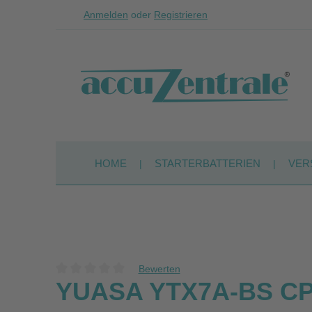
Anmelden
oder
Registrieren
Zum Hauptinhalt springen
Zur Suche springen
Zur Hauptnavigation springen
HOME
STARTERBATTERIEN
VER
Bewerten
Durchschnittliche Bewertung von 0 von 5 Sternen
YUASA YTX7A-BS CP 1