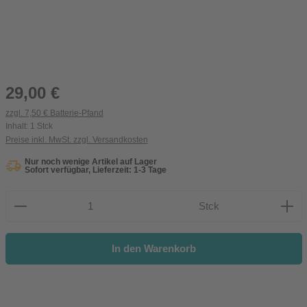
Regulärer Preis:
29,00 €
zzgl. 7,50 € Batterie-Pfand
Inhalt:
1 Stck
Preise inkl. MwSt. zzgl. Versandkosten
Nur noch wenige Artikel auf Lager
Sofort verfügbar, Lieferzeit: 1-3 Tage
Produkt Anzahl: Gib den gewünschten Wert ein oder be
Stck
In den Warenkorb