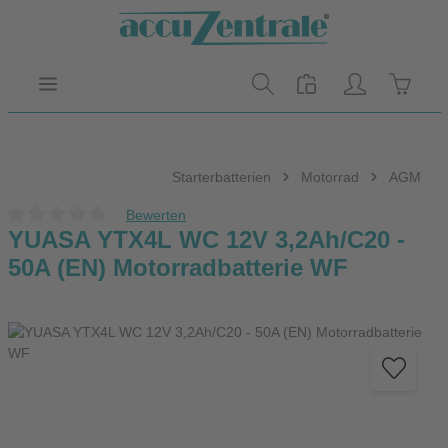
Zum Hauptinhalt springen
Warenk
Starterbatterien
Motorrad
AGM
Bewerten
Durchschnittliche Bewertung von 0 von 5 Sternen
YUASA YTX4L WC 12V 3,2Ah/C20 -
50A (EN) Motorradbatterie WF
Bildergalerie überspringen