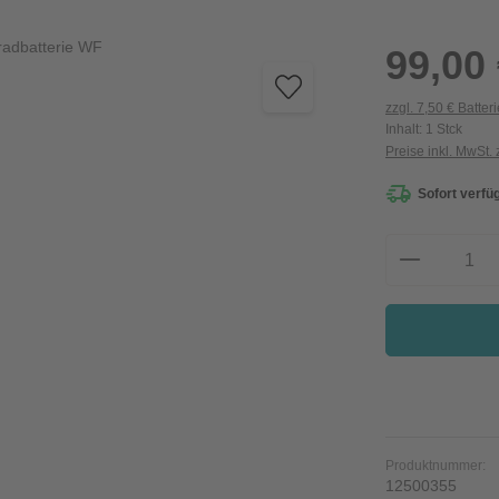
Regulärer Preis:
99,00
zzgl. 7,50 € Batter
Inhalt:
1 Stck
Preise inkl. MwSt.
Sofort verfüg
Produkt A
Produktnummer:
12500355