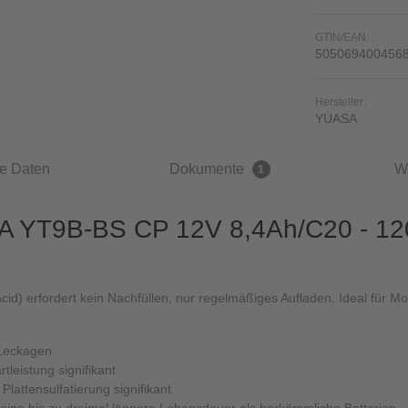
GTIN/EAN:
505069400456
Hersteller:
YUASA
e Daten
Dokumente
W
1
A YT9B-BS CP 12V 8,4Ah/C20 - 120
id) erfordert kein Nachfüllen, nur regelmäßiges Aufladen. Ideal für M
 Leckagen
tleistung signifikant
Plattensulfatierung signifikant
 eine bis zu dreimal längere Lebensdauer als herkömmliche Batterien