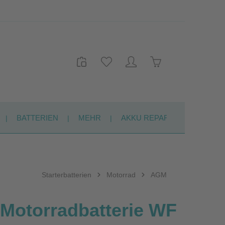
Warenkorb enthält 
BATTERIEN
MEHR
AKKU REPARATUR
KON
Starterbatterien
Motorrad
AGM
Motorradbatterie WF