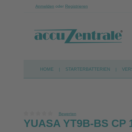
Anmelden
oder
Registrieren
Zum Hauptinhalt springen
Zur Suche springen
Zur Hauptnavigation springen
HOME
STARTERBATTERIEN
VER
Bewerten
Durchschnittliche Bewertung von 0 von 5 Sternen
YUASA YT9B-BS CP 12