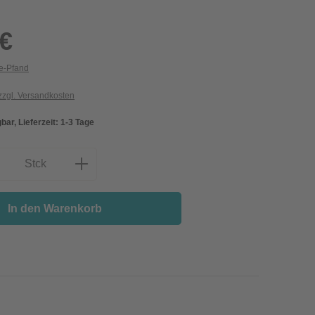
 €
ie-Pfand
 zzgl. Versandkosten
bar, Lieferzeit: 1-3 Tage
nzahl: Gib den gewünschten Wert ein oder
Stck
In den Warenkorb