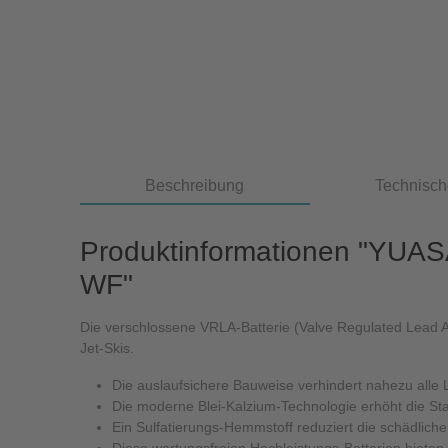
Beschreibung
Technisch
Produktinformationen "YUAS
WF"
Die verschlossene VRLA-Batterie (Valve Regulated Lead Ac
Jet-Skis.
Die auslaufsichere Bauweise verhindert nahezu alle
Die moderne Blei-Kalzium-Technologie erhöht die Star
Ein Sulfatierungs-Hemmstoff reduziert die schädliche 
Diese wartungsfreien Hochleistungs-Batterien bieten