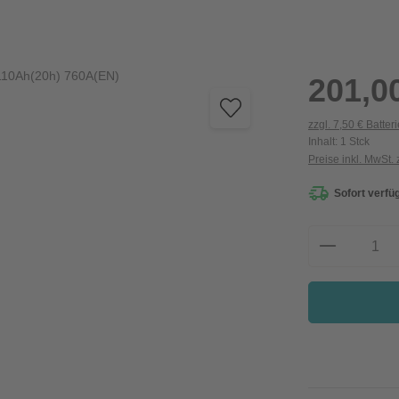
Regulärer Preis:
201,0
zzgl. 7,50 € Batter
Inhalt:
1 Stck
Preise inkl. MwSt.
Sofort verfü
Produkt A