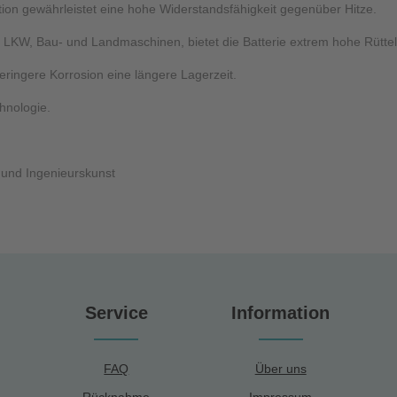
tion gewährleistet eine hohe Widerstandsfähigkeit gegenüber Hitze.
z in LKW, Bau- und Landmaschinen, bietet die Batterie extrem hohe Rütte
ringere Korrosion eine längere Lagerzeit.
hnologie.
 und Ingenieurskunst
Service
Information
FAQ
Über uns
Rücknahme
Impressum