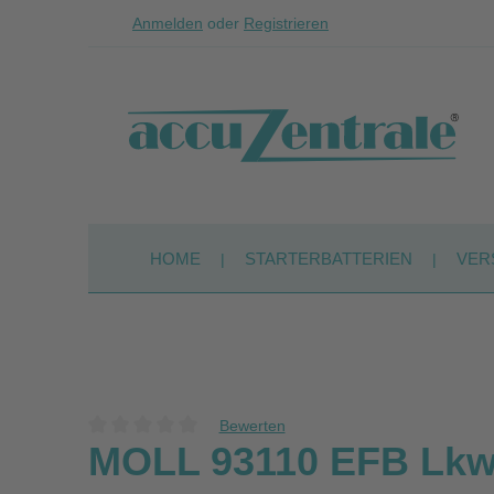
Anmelden
oder
Registrieren
Zum Hauptinhalt springen
Zur Suche springen
Zur Hauptnavigation springen
HOME
STARTERBATTERIEN
VER
Bewerten
Durchschnittliche Bewertung von 0 von 5 Sternen
MOLL 93110 EFB Lkw 