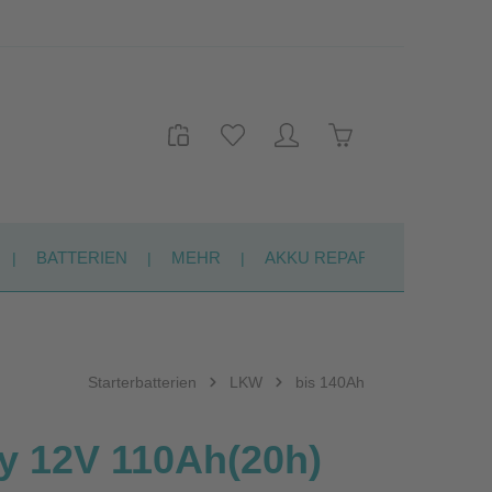
Warenkorb enthält 
BATTERIEN
MEHR
AKKU REPARATUR
KON
Starterbatterien
LKW
bis 140Ah
y 12V 110Ah(20h)