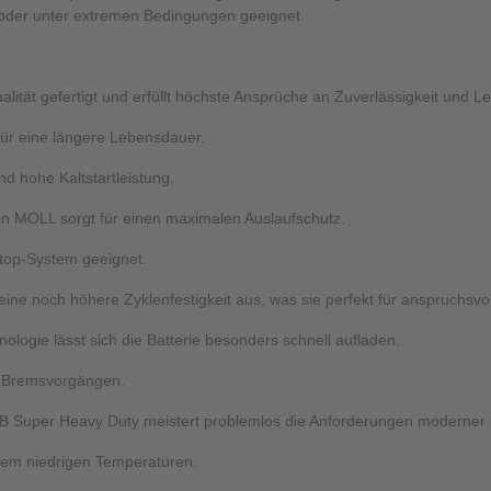
g oder unter extremen Bedingungen geeignet.
ualität gefertigt und erfüllt höchste Ansprüche an Zuverlässigkeit und Le
ür eine längere Lebensdauer.
d hohe Kaltstartleistung.
on MOLL sorgt für einen maximalen Auslaufschutz.
Stop-System geeignet.
h eine noch höhere Zyklenfestigkeit aus, was sie perfekt für anspruchsv
ologie lässt sich die Batterie besonders schnell aufladen.
s Bremsvorgängen.
FB Super Heavy Duty meistert problemlos die Anforderungen moderner 
trem niedrigen Temperaturen.