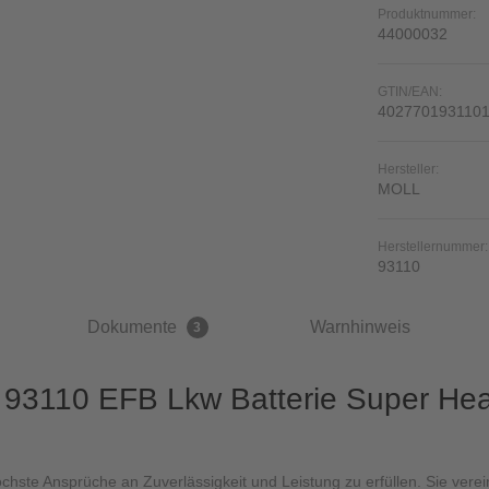
Produktnummer:
44000032
GTIN/EAN:
402770193110
Hersteller:
MOLL
Herstellernummer:
93110
Dokumente
Warnhinweis
3
 93110 EFB Lkw Batterie Super He
ste Ansprüche an Zuverlässigkeit und Leistung zu erfüllen. Sie verei