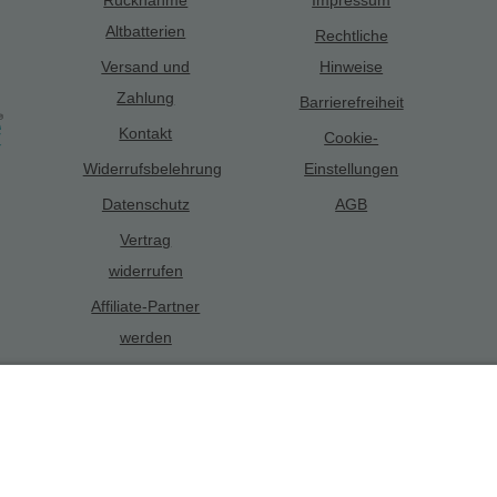
Altbatterien
Rechtliche
Versand und
Hinweise
Zahlung
Barrierefreiheit
Kontakt
Cookie-
Widerrufsbelehrung
Einstellungen
Datenschutz
AGB
Vertrag
widerrufen
Affiliate-Partner
werden