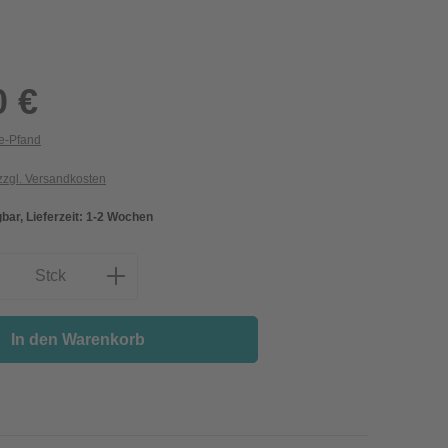
0 €
ie-Pfand
 zzgl. Versandkosten
gbar, Lieferzeit: 1-2 Wochen
nzahl: Gib den gewünschten Wert ein oder
Stck
In den Warenkorb