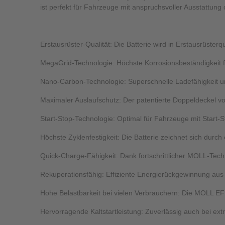
ist perfekt für Fahrzeuge mit anspruchsvoller Ausstattun
Erstausrüster-Qualität: Die Batterie wird in Erstausrüsterq
MegaGrid-Technologie: Höchste Korrosionsbeständigkeit f
Nano-Carbon-Technologie: Superschnelle Ladefähigkeit un
Maximaler Auslaufschutz: Der patentierte Doppeldeckel v
Start-Stop-Technologie: Optimal für Fahrzeuge mit Start-
Höchste Zyklenfestigkeit: Die Batterie zeichnet sich durc
Quick-Charge-Fähigkeit: Dank fortschrittlicher MOLL-Techn
Rekuperationsfähig: Effiziente Energierückgewinnung au
Hohe Belastbarkeit bei vielen Verbrauchern: Die MOLL E
Hervorragende Kaltstartleistung: Zuverlässig auch bei ex