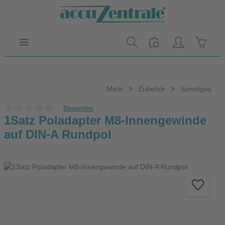
Zum Hauptinhalt springen
Warenk
Mehr
Zubehör
Sonstiges
Bewerten
Durchschnittliche Bewertung von 0 von 5 Sternen
1Satz Poladapter M8-Innengewinde
auf DIN-A Rundpol
Bildergalerie überspringen