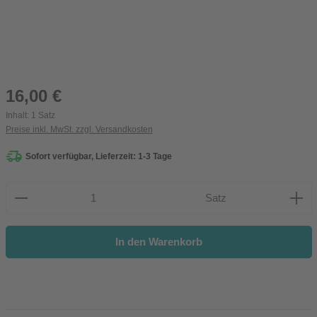
Regulärer Preis:
16,00 €
Inhalt:
1 Satz
Preise inkl. MwSt. zzgl. Versandkosten
Sofort verfügbar, Lieferzeit: 1-3 Tage
Produkt Anzahl: Gib den gewünschten Wert ein oder be
Satz
In den Warenkorb