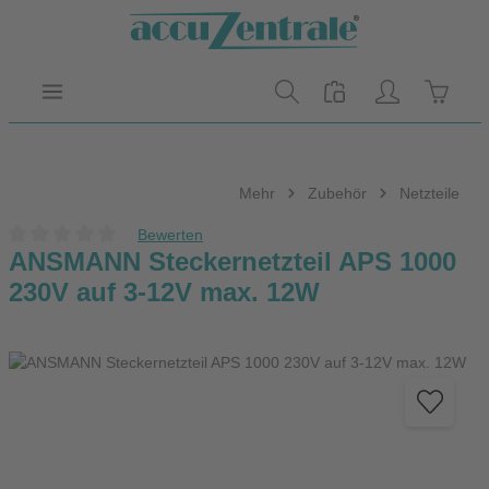
Zum Hauptinhalt springen
Warenk
Mehr
Zubehör
Netzteile
Bewerten
Durchschnittliche Bewertung von 0 von 5 Sternen
ANSMANN Steckernetzteil APS 1000
230V auf 3-12V max. 12W
Bildergalerie überspringen