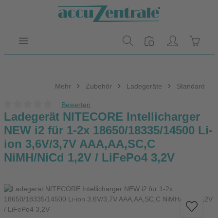
Zum Hauptinhalt springen
Warenk
Mehr
Zubehör
Ladegeräte
Standard
Bewerten
Durchschnittliche Bewertung von 0 von 5 Sternen
Ladegerät NITECORE Intellicharger
NEW i2 für 1-2x 18650/18335/14500 Li-
ion 3,6V/3,7V AAA,AA,SC,C
NiMH/NiCd 1,2V / LiFePo4 3,2V
Bildergalerie überspringen