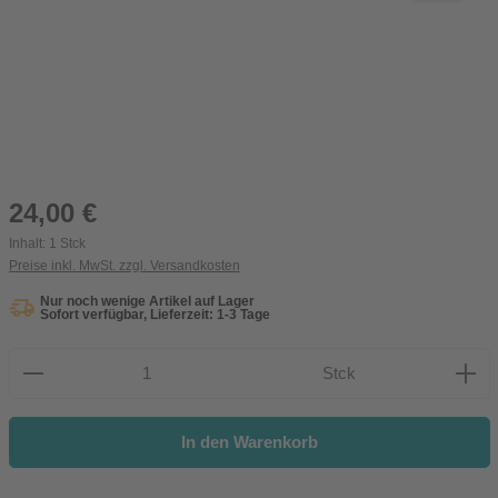
Regulärer Preis:
24,00 €
Inhalt:
1 Stck
Preise inkl. MwSt. zzgl. Versandkosten
Nur noch wenige Artikel auf Lager
Sofort verfügbar, Lieferzeit: 1-3 Tage
Produkt Anzahl: Gib den gewünschten Wert ein oder be
Stck
In den Warenkorb