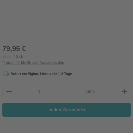
Regulärer Preis:
79,95 €
Inhalt:
1 Stck
Preise inkl. MwSt. zzgl. Versandkosten
Sofort verfügbar, Lieferzeit: 1-3 Tage
Produkt Anzahl: Gib den gewünschten Wert ein oder be
Stck
In den Warenkorb