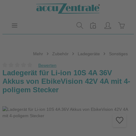
Zum Hauptinhalt springen
Warenk
Mehr
Zubehör
Ladegeräte
Sonstiges
Bewerten
Durchschnittliche Bewertung von 0 von 5 Sternen
Ladegerät für Li-ion 10S 4A 36V
Akkus von EbikeVision 42V 4A mit 4-
poligem Stecker
Bildergalerie überspringen