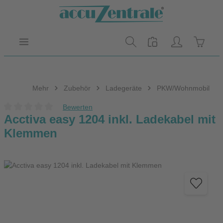
Zum Hauptinhalt springen
Warenk
Mehr
Zubehör
Ladegeräte
PKW/Wohnmobil
Bewerten
Durchschnittliche Bewertung von 0 von 5 Sternen
Acctiva easy 1204 inkl. Ladekabel mit
Klemmen
Bildergalerie überspringen