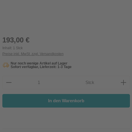
Regulärer Preis:
193,00 €
Inhalt:
1 Stck
Preise inkl. MwSt. zzgl. Versandkosten
Nur noch wenige Artikel auf Lager
Sofort verfügbar, Lieferzeit: 1-3 Tage
Produkt Anzahl: Gib den gewünschten Wert ein oder be
Stck
In den Warenkorb