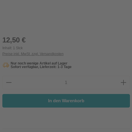
Regulärer Preis:
12,50 €
Inhalt:
1 Stck
Preise inkl. MwSt. zzgl. Versandkosten
Nur noch wenige Artikel auf Lager
Sofort verfügbar, Lieferzeit: 1-3 Tage
Produkt Anzahl: Gib den gewünschten Wert ein oder be
In den Warenkorb