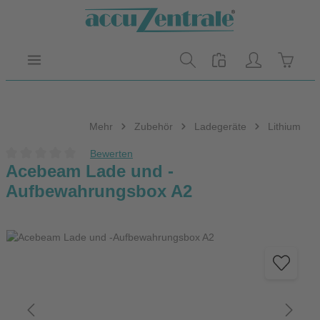
Zum Hauptinhalt springen
Warenk
Mehr
Zubehör
Ladegeräte
Lithium
Bewerten
Durchschnittliche Bewertung von 0 von 5 Sternen
Acebeam Lade und -
Aufbewahrungsbox A2
Bildergalerie überspringen