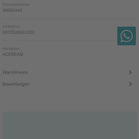
Produktnummer:
49002440
GTIN/EAN:
6970526501302
Hersteller:
ACEBEAM
Warnhinweis
Bewertungen