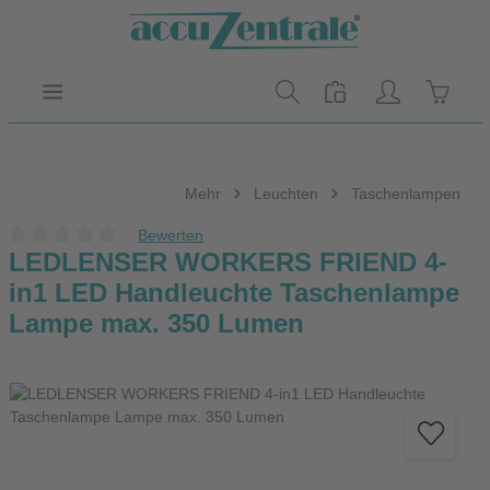
Zum Hauptinhalt springen
Warenk
Mehr
Leuchten
Taschenlampen
Bewerten
Durchschnittliche Bewertung von 0 von 5 Sternen
LEDLENSER WORKERS FRIEND 4-
in1 LED Handleuchte Taschenlampe
Lampe max. 350 Lumen
Bildergalerie überspringen