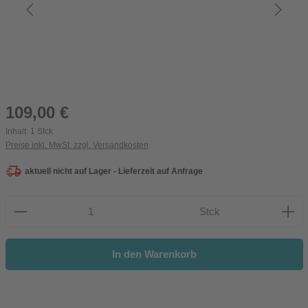
Regulärer Preis:
109,00 €
Inhalt:
1 Stck
Preise inkl. MwSt. zzgl. Versandkosten
aktuell nicht auf Lager - Lieferzeit auf Anfrage
Produkt Anzahl: Gib den gewünschten Wert ein oder be
Stck
In den Warenkorb