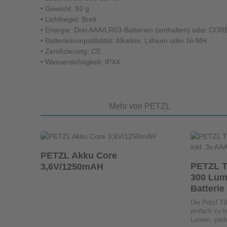
• Gewicht: 92 g
• Lichtkegel: Breit
• Energie: Drei AAA/LR03-Batterien (enthalten) oder CORE
• Batteriekompatibilität: Alkaline, Lithium oder Ni-MH
• Zertifizierung: CE
• Wasserdichtigkeit: IPX4
Mehr von PETZL
Produkt Anzahl: Gib den gewünsch
Stck
Produ
Produktgalerie überspringen
PETZL Akku Core
PETZL T
3,6V/1250mAH
300 Lum
Batterie
Die Petzl T
einfach zu 
Lumen, perf