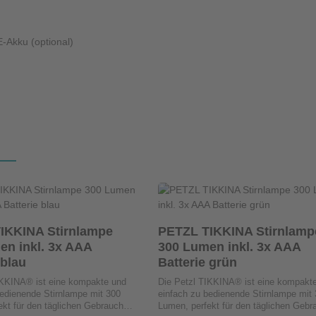
-Akku (optional)
ten Wert ein oder benutze die Schaltfläc
kt Anzahl: Gib den gewünschten Wert ein 
Produkt Anzahl: Gi
Stck
Stck
IKKINA Stirnlampe
PETZL TIKKINA Stirnlamp
en inkl. 3x AAA
300 Lumen inkl. 3x AAA
 blau
Batterie grün
IKKINA® ist eine kompakte und
Die Petzl TIKKINA® ist eine kompakt
bedienende Stirnlampe mit 300
einfach zu bedienende Stirnlampe mit
ekt für den täglichen Gebrauch
Lumen, perfekt für den täglichen Gebr