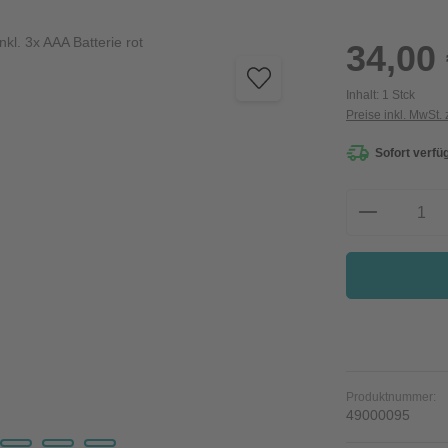
Regulärer Preis:
34,00
Inhalt:
1 Stck
Preise inkl. MwSt.
Sofort verfüg
Produkt A
Produktnummer:
49000095