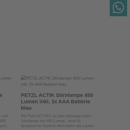
hen um die Anzahl zu erhöhen oder zu redu
oder benutze die Schaltflächen um die Anz
b den gewünschten Wert ein oder benutze d
Produkt Anzahl: Gib den gewünsch
Produ
Stck
e
PETZL ACTIK Stirnlampe 450
PETZL AC
Lumen inkl. 3x AAA Batterie
Lumen ink
blau
grün
e und
Die Petzl ACTIK® ist eine leistungsstarke
Die Petzl ACT
 300
Stirnlampe mit 450 Lumen, ideal für
Stirnlampe mi
auch
dynamische Outdoor-Aktivitäten wie Laufen,
dynamische Ou