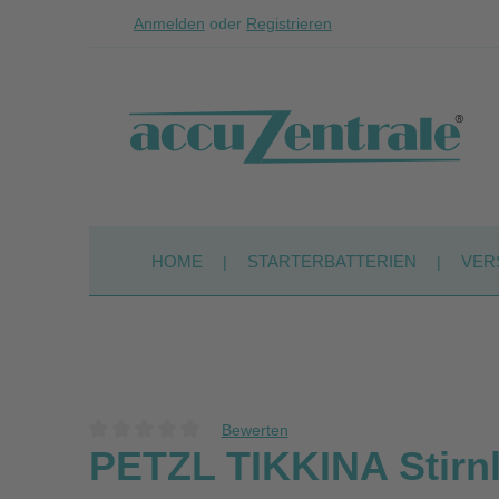
Anmelden
oder
Registrieren
Zum Hauptinhalt springen
Zur Suche springen
Zur Hauptnavigation springen
HOME
STARTERBATTERIEN
VER
Bewerten
Durchschnittliche Bewertung von 0 von 5 Sternen
PETZL TIKKINA Stirnl