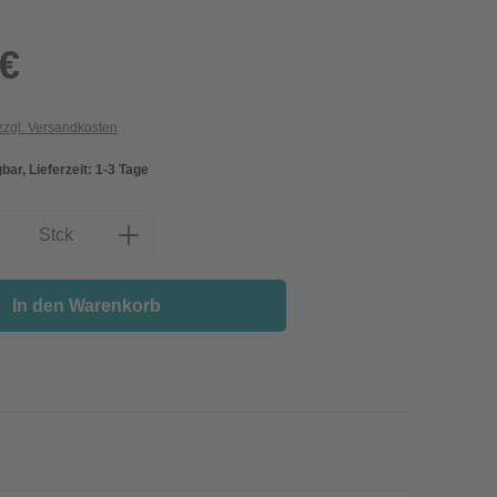
 €
 zzgl. Versandkosten
bar, Lieferzeit: 1-3 Tage
nzahl: Gib den gewünschten Wert ein oder
Stck
In den Warenkorb