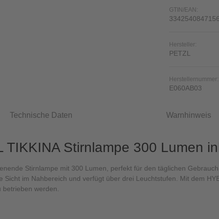
GTIN/EAN:
334254084715
Hersteller:
PETZL
Herstellernummer:
E060AB03
Technische Daten
Warnhinweis
 TIKKINA Stirnlampe 300 Lumen inkl
ienende Stirnlampe mit 300 Lumen, perfekt für den täglichen Gebrauch
able Sicht im Nahbereich und verfügt über drei Leuchtstufen. Mit de
u betrieben werden.