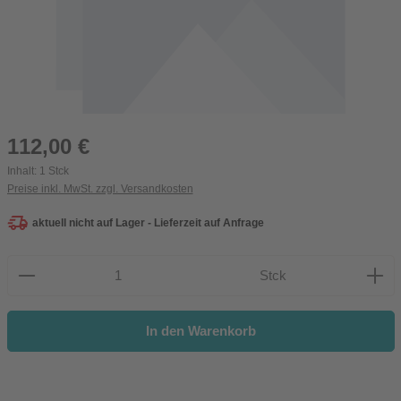
Regulärer Preis:
112,00 €
Inhalt:
1 Stck
Preise inkl. MwSt. zzgl. Versandkosten
aktuell nicht auf Lager - Lieferzeit auf Anfrage
Produkt Anzahl: Gib den gewünschten Wert ein oder be
Stck
In den Warenkorb