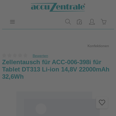
Zum Hauptinhalt springen
Warenk
Konfektionen
Bewerten
Durchschnittliche Bewertung von 0 von 5 Sternen
Zellentausch für ACC-006-398i für
Tablet DT313 Li-ion 14,8V 22000mAh
32,6Wh
Bildergalerie überspringen