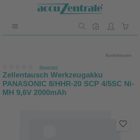
Zum Hauptinhalt springen
Warenk
Konfektionen
Bewerten
Durchschnittliche Bewertung von 0 von 5 Sternen
Zellentausch Werkzeugakku
PANASONIC 8/HHR-20 SCP 4/5SC Ni-
MH 9,6V 2000mAh
Bildergalerie überspringen