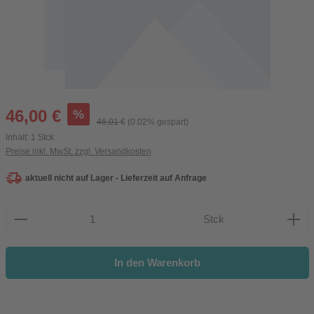
Verkaufspreis:
%
46,00 €
Regulärer Preis:
46,01 €
(0.02% gespart)
Inhalt:
1 Stck
Preise inkl. MwSt. zzgl. Versandkosten
aktuell nicht auf Lager - Lieferzeit auf Anfrage
Produkt Anzahl: Gib den gewünschten Wert ein oder be
Stck
In den Warenkorb