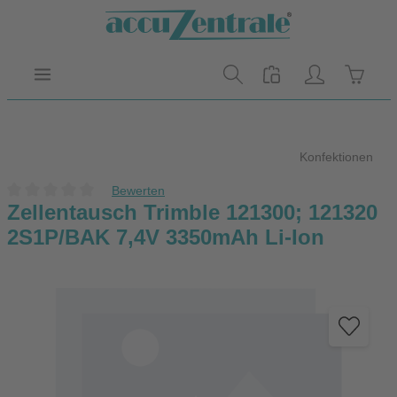
Zum Hauptinhalt springen
Warenk
Konfektionen
Bewerten
Durchschnittliche Bewertung von 0 von 5 Sternen
Zellentausch Trimble 121300; 121320
2S1P/BAK 7,4V 3350mAh Li-Ion
Bildergalerie überspringen