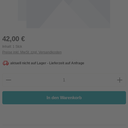
Regulärer Preis:
42,00 €
Inhalt:
1 Stck
Preise inkl. MwSt. zzgl. Versandkosten
aktuell nicht auf Lager - Lieferzeit auf Anfrage
Produkt Anzahl: Gib den gewünschten Wert ein oder be
In den Warenkorb