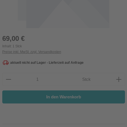
Regulärer Preis:
69,00 €
Inhalt:
1 Stck
Preise inkl. MwSt. zzgl. Versandkosten
aktuell nicht auf Lager - Lieferzeit auf Anfrage
Produkt Anzahl: Gib den gewünschten Wert ein oder be
Stck
In den Warenkorb