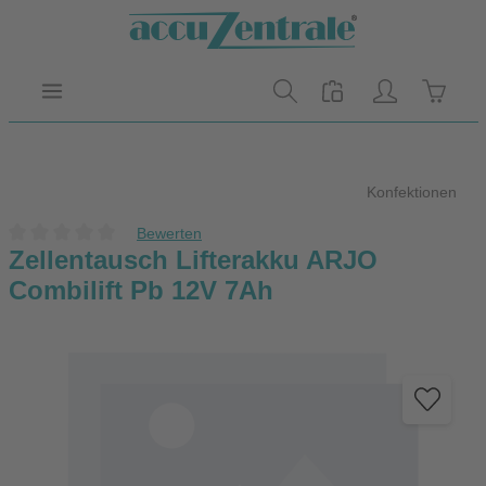
Zum Hauptinhalt springen
Warenk
Konfektionen
Bewerten
Durchschnittliche Bewertung von 0 von 5 Sternen
Zellentausch Lifterakku ARJO
Combilift Pb 12V 7Ah
Bildergalerie überspringen