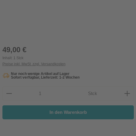
Regulärer Preis:
49,00 €
Inhalt:
1 Stck
Preise inkl. MwSt. zzgl. Versandkosten
Nur noch wenige Artikel auf Lager
Sofort verfügbar, Lieferzeit: 1-2 Wochen
Produkt Anzahl: Gib den gewünschten Wert ein oder be
Stck
In den Warenkorb