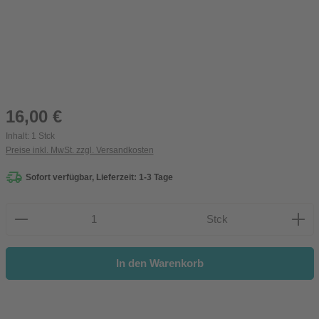
Regulärer Preis:
16,00 €
Inhalt:
1 Stck
Preise inkl. MwSt. zzgl. Versandkosten
Sofort verfügbar, Lieferzeit: 1-3 Tage
Produkt Anzahl: Gib den gewünschten Wert ein oder be
Stck
In den Warenkorb