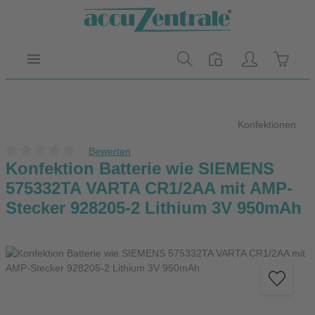
Zum Hauptinhalt springen
Warenk
Konfektionen
Bewerten
Durchschnittliche Bewertung von 0 von 5 Sternen
Konfektion Batterie wie SIEMENS
575332TA VARTA CR1/2AA mit AMP-
Stecker 928205-2 Lithium 3V 950mAh
Bildergalerie überspringen