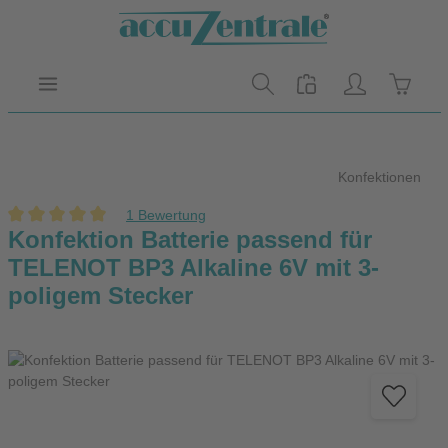
Zum Hauptinhalt springen
Warenk
Konfektionen
1 Bewertung
Durchschnittliche Bewertung von 5 von 5 Sternen
Konfektion Batterie passend für
TELENOT BP3 Alkaline 6V mit 3-
poligem Stecker
Bildergalerie überspringen