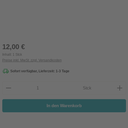
Regulärer Preis:
12,00 €
Inhalt:
1 Stck
Preise inkl. MwSt. zzgl. Versandkosten
Sofort verfügbar, Lieferzeit: 1-3 Tage
Produkt Anzahl: Gib den gewünschten Wert ein oder be
Stck
In den Warenkorb