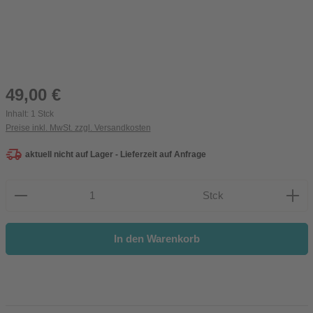
Regulärer Preis:
49,00 €
Inhalt:
1 Stck
Preise inkl. MwSt. zzgl. Versandkosten
aktuell nicht auf Lager - Lieferzeit auf Anfrage
Produkt Anzahl: Gib den gewünschten Wert ein oder be
Stck
In den Warenkorb