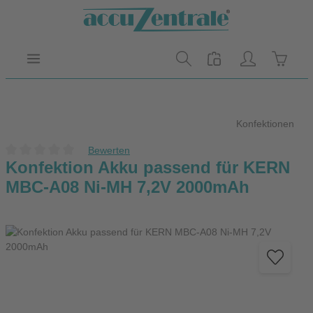
Zum Hauptinhalt springen
Warenk
Konfektionen
Bewerten
Durchschnittliche Bewertung von 0 von 5 Sternen
Konfektion Akku passend für KERN
MBC-A08 Ni-MH 7,2V 2000mAh
Bildergalerie überspringen