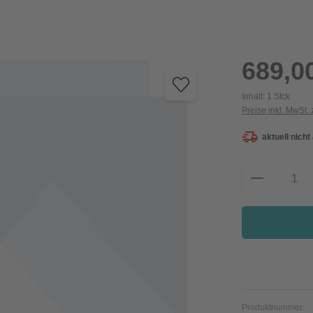
Regulärer Preis:
689,0
Inhalt:
1 Stck
Preise inkl. MwSt.
aktuell nicht
Produkt A
Produktnummer: