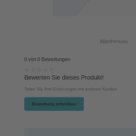
Warnhinweis
0 von 0 Bewertungen
Durchschnittliche Bewertung von 0 von 5 Sternen
Bewerten Sie dieses Produkt!
Teilen Sie Ihre Erfahrungen mit anderen Kunden.
Bewertung schreiben