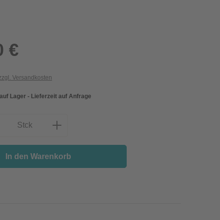
0 €
 zzgl. Versandkosten
 auf Lager - Lieferzeit auf Anfrage
nzahl: Gib den gewünschten Wert ein oder
Stck
In den Warenkorb