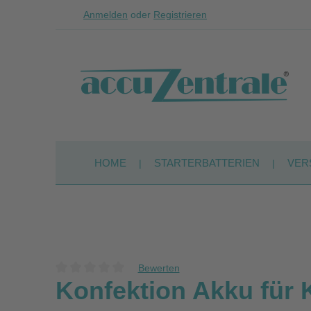
Anmelden
oder
Registrieren
Zum Hauptinhalt springen
Zur Suche springen
Zur Hauptnavigation springen
HOME
STARTERBATTERIEN
VER
Bewerten
Durchschnittliche Bewertung von 0 von 5 Sternen
Konfektion Akku für 