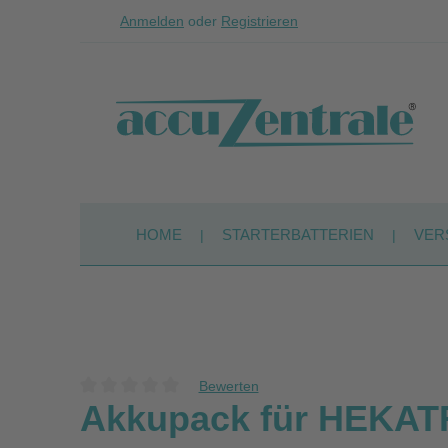
Anmelden
oder
Registrieren
Zum Hauptinhalt springen
Zur Suche springen
Zur Hauptnavigation springen
HOME
STARTERBATTERIEN
VER
Bewerten
Durchschnittliche Bewertung von 0 von 5 Sternen
Akkupack für HEKAT