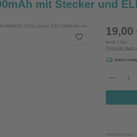
200mAh mit Stecker und E
Regulärer Preis:
19,00
Inhalt:
1 Stck
Preise inkl. MwSt.
Sofort verfüg
Produkt A
Produktnummer: