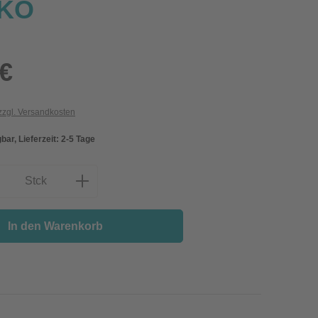
LKO
 €
 zzgl. Versandkosten
bar, Lieferzeit: 2-5 Tage
nzahl: Gib den gewünschten Wert ein oder
Stck
In den Warenkorb