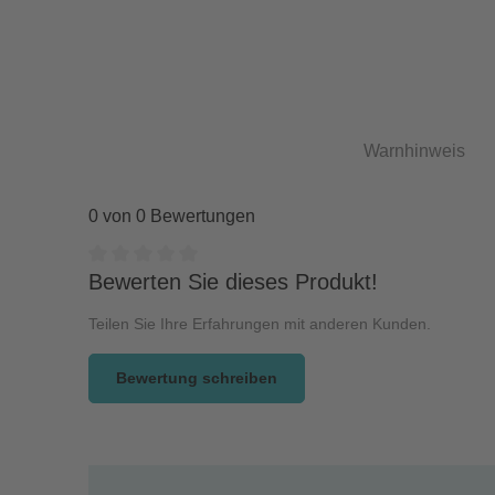
Warnhinweis
0 von 0 Bewertungen
Durchschnittliche Bewertung von 0 von 5 Sternen
Bewerten Sie dieses Produkt!
Teilen Sie Ihre Erfahrungen mit anderen Kunden.
Bewertung schreiben