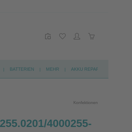
Warenkorb enthält 
BATTERIEN
MEHR
AKKU REPARATUR
KON
Konfektionen
55.0201/4000255-