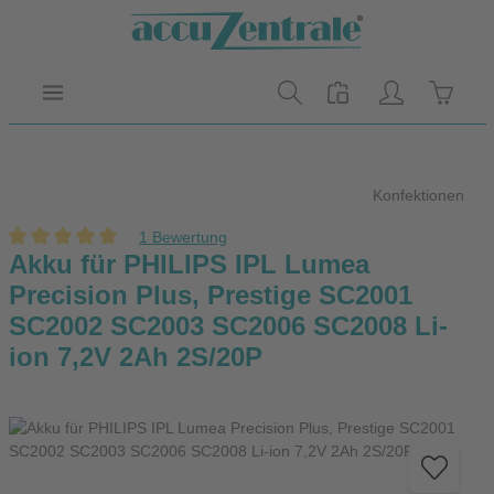
Zum Hauptinhalt springen
Warenk
Konfektionen
1 Bewertung
Durchschnittliche Bewertung von 5 von 5 Sternen
Akku für PHILIPS IPL Lumea
Precision Plus, Prestige SC2001
SC2002 SC2003 SC2006 SC2008 Li-
ion 7,2V 2Ah 2S/20P
Bildergalerie überspringen