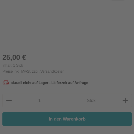
Regulärer Preis:
25,00 €
Inhalt:
1 Stck
Preise inkl. MwSt. zzgl. Versandkosten
aktuell nicht auf Lager - Lieferzeit auf Anfrage
Produkt Anzahl: Gib den gewünschten Wert ein oder be
Stck
In den Warenkorb