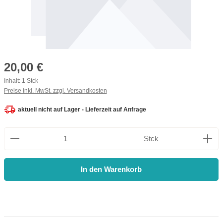
Regulärer Preis:
20,00 €
Inhalt:
1 Stck
Preise inkl. MwSt. zzgl. Versandkosten
aktuell nicht auf Lager - Lieferzeit auf Anfrage
Produkt Anzahl: Gib den gewünschten Wert ein oder be
Stck
In den Warenkorb