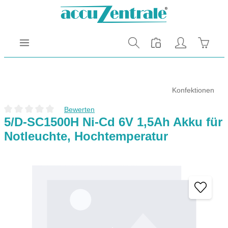
Zum Hauptinhalt springen
Warenk
Konfektionen
Bewerten
Durchschnittliche Bewertung von 0 von 5 Sternen
5/D-SC1500H Ni-Cd 6V 1,5Ah Akku für
Notleuchte, Hochtemperatur
Bildergalerie überspringen